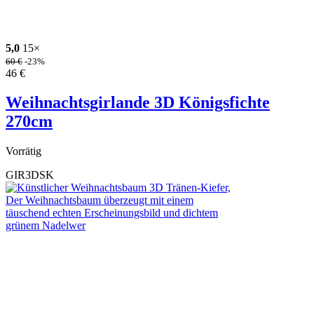
5,0
15×
60
€
-23%
46
€
Weihnachtsgirlande 3D Königsfichte
270cm
Vorrätig
GIR3DSK