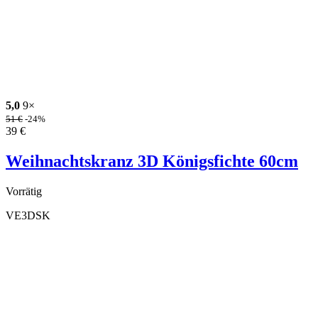
5,0
9×
51
€
-24%
39
€
Weihnachtskranz 3D Königsfichte 60cm
Vorrätig
VE3DSK