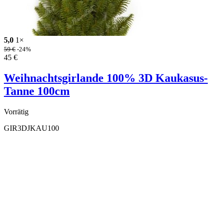
5,0
1×
59
€
-24%
45
€
Weihnachtsgirlande 100% 3D Kaukasus-
Tanne 100cm
Vorrätig
GIR3DJKAU100