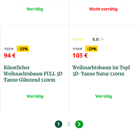
Vorrätig
Nicht vorrätig
3DJZKVET60
3DMSLED90
5,0
2×
122
€
-23%
134
€
-23%
94
€
103
€
Künstlicher
Weihnachtsbaum im Topf
Weihnachtsbaum FULL 3D
3D-Tanne Natur 120cm
Tanne Glänzend 120cm
Vorrätig
Vorrätig
3DFULLJJAG120
3DJPRIRKVET120
1
2