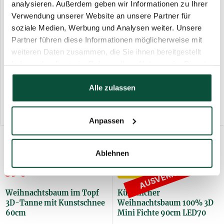
analysieren. Außerdem geben wir Informationen zu Ihrer
5,0
1×
5,0
8×
Verwendung unserer Website an unsere Partner für
43
€
-23%
99
€
-23%
AUSVERKAUFT
AUSVERKAUFT
soziale Medien, Werbung und Analysen weiter. Unsere
33
€
76
€
Partner führen diese Informationen möglicherweise mit
weiteren Daten zusammen, die Sie ihnen bereitgestellt
Künstlicher
3D Mini Waldfichte 105cm
Weihnachtsbaum 100% 3D
LED50 im Topf
haben oder die sie im Rahmen Ihrer Nutzung der Dienste
Mini Fichte 60cm LED30
gesammelt haben.
Alle zulassen
Nicht vorrätig
Nicht vorrätig
3DMSLED60
3DMINSLESLED105
Anpassen
5,0
1×
5,0
4×
Ablehnen
68
€
-24%
77
€
-23%
AUSVERKAUFT
52
€
59
€
Weihnachtsbaum im Topf
Künstlicher
3D-Tanne mit Kunstschnee
Weihnachtsbaum 100% 3D
60cm
Mini Fichte 90cm LED70