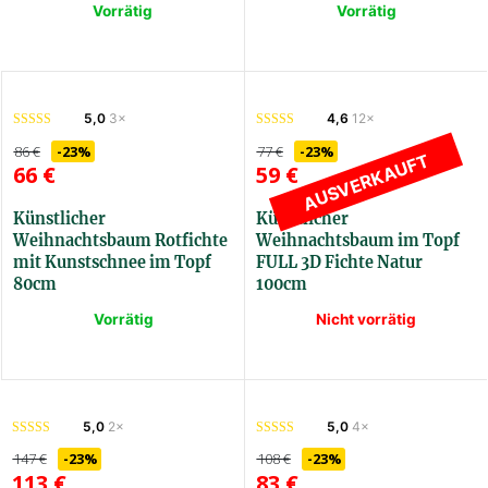
Vorrätig
Vorrätig
SSTIHZAKVET105
3DSAKVET100
5,0
3×
4,6
12×
86
€
-23%
77
€
-23%
AUSVERKAUFT
66
€
59
€
Künstlicher
Künstlicher
Weihnachtsbaum Rotfichte
Weihnachtsbaum im Topf
mit Kunstschnee im Topf
FULL 3D Fichte Natur
80cm
100cm
Vorrätig
Nicht vorrätig
SSTIHZAKVET80
3DFULLSPRIRKVET100
5,0
2×
5,0
4×
147
€
-23%
108
€
-23%
113
€
83
€