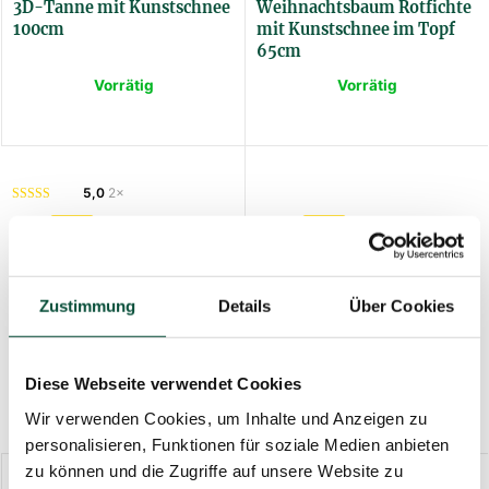
3D-Tanne mit Kunstschnee
Weihnachtsbaum Rotfichte
100cm
mit Kunstschnee im Topf
65cm
Vorrätig
Vorrätig
3DJZKVET100
SSTIHZAKVET65
5,0
2×
78
€
-23%
103
€
-23%
60
€
79
€
Künstlicher
Weihnachtsbaum im Topf
Zustimmung
Details
Über Cookies
Weihnachtsbaum 3D
3D-Tanne mit Kunstschnee
Kaukasus-Tanne im Topf
80cm
60cm
Diese Webseite verwendet Cookies
Vorrätig
Vorrätig
Wir verwenden Cookies, um Inhalte und Anzeigen zu
3DJKAUKVET60
3DJZKVET80
personalisieren, Funktionen für soziale Medien anbieten
zu können und die Zugriffe auf unsere Website zu