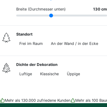
Breite (Durchmesser unten)
130 cm
Standort
Frei im Raum
An der Wand / in der Ecke
Dichte der Dekoration
Luftige
Klassische
Üppige
*Illustrationsbild
86
Empfohlene Anzahl an Christbaumschmuck
Mehr als 130.000 zufriedene Kunden
Mehr als 100 Ba
Große (8–10 cm)
—