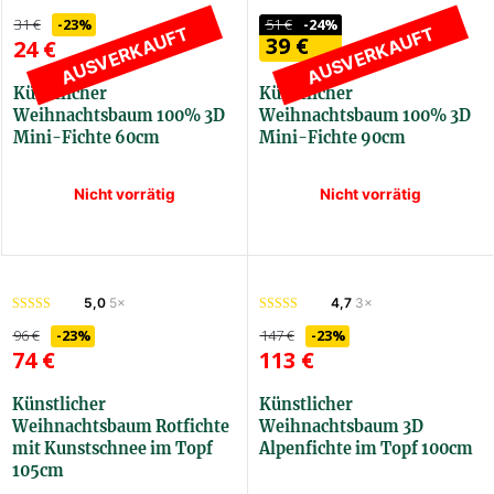
51
€
-24%
31
€
-23%
AUSVERKAUFT
AUSVERKAUFT
39
€
24
€
Künstlicher
Künstlicher
Weihnachtsbaum 100% 3D
Weihnachtsbaum 100% 3D
Mini-Fichte 60cm
Mini-Fichte 90cm
Nicht vorrätig
Nicht vorrätig
3DMS60
3DMS90
5,0
5×
4,7
3×
96
€
-23%
147
€
-23%
74
€
113
€
Künstlicher
Künstlicher
Weihnachtsbaum Rotfichte
Weihnachtsbaum 3D
mit Kunstschnee im Topf
Alpenfichte im Topf 100cm
105cm