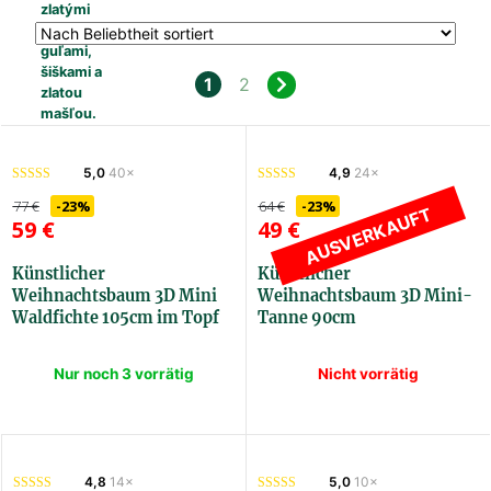
1
2
5,0
40×
4,9
24×
77
€
-23%
64
€
-23%
AUSVERKAUFT
59
€
49
€
Künstlicher
Künstlicher
Weihnachtsbaum 3D Mini
Weihnachtsbaum 3D Mini-
Waldfichte 105cm im Topf
Tanne 90cm
Nur noch 3 vorrätig
Nicht vorrätig
3DMINSLES105
3DMJ90
4,8
14×
5,0
10×