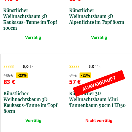
Künstlicher
Künstlicher
Weihnachtsbaum 3D
Weihnachtsbaum 3D
Kaukasus-Tanne im Topf
Alpenfichte im Topf 80cm
100cm
Vorrätig
Vorrätig
3DJKAUKVET100
3DSAKVET80
5,0
1×
5,0
11×
108
€
-23%
74
€
-23%
AUSVERKAUFT
83
€
57
€
Künstlicher
Künstlicher 3D
Weihnachtsbaum 3D
Weihnachtsbaum Mini
Kaukasus-Tanne im Topf
Tannenbaum 90cm LED50
80cm
Vorrätig
Nicht vorrätig
3DJKAUKVET80
3DMJLED90