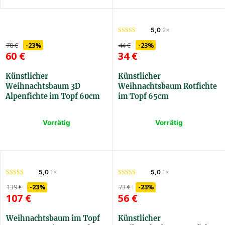
5,0
2×
78
€
-23%
44
€
-23%
60
€
34
€
Künstlicher
Künstlicher
Weihnachtsbaum 3D
Weihnachtsbaum Rotfichte
Alpenfichte im Topf 60cm
im Topf 65cm
Vorrätig
Vorrätig
3DSAKVET60
SSTIHKVET65
5,0
1×
5,0
1×
139
€
-23%
73
€
-23%
107
€
56
€
Weihnachtsbaum im Topf
Künstlicher