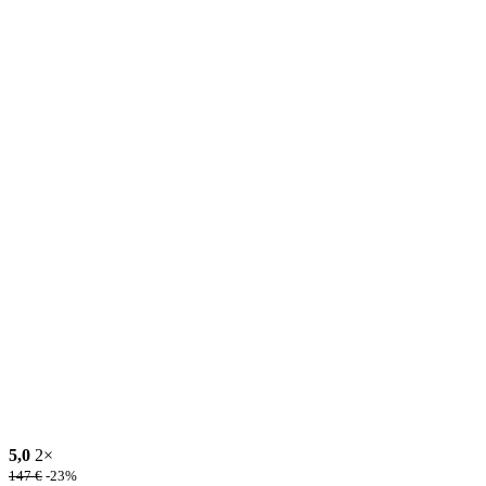
5,0
2×
147
€
-23%