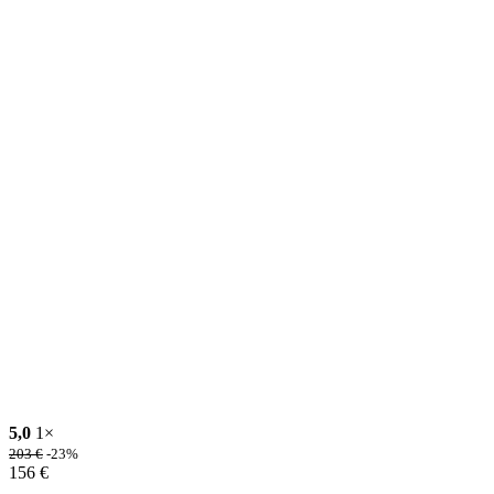
5,0
1×
203
€
-23%
156
€