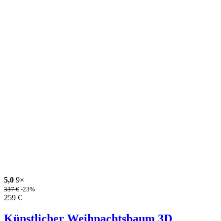
5,0
9×
337
€
-23%
259
€
Künstlicher Weihnachtsbaum 3D