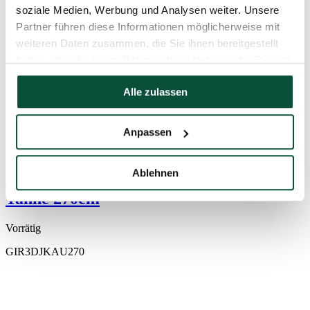
soziale Medien, Werbung und Analysen weiter. Unsere
Partner führen diese Informationen möglicherweise mit
weiteren Daten zusammen, die Sie ihnen bereitgestellt
haben oder die sie im Rahmen Ihrer Nutzung der Dienste
gesammelt haben.
Alle zulassen
5,0
2×
Anpassen
126
€
-23%
97
€
Ablehnen
Weihnachtsgirlande 100% 3D Kaukasus-
Tanne 270cm
Vorrätig
GIR3DJKAU270