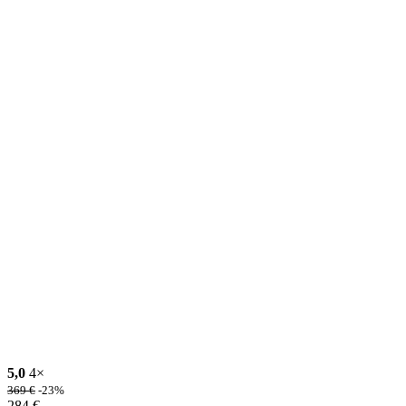
5,0
4×
369
€
-23%
284
€