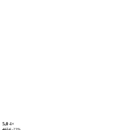
5,0
4×
467
€
-23%