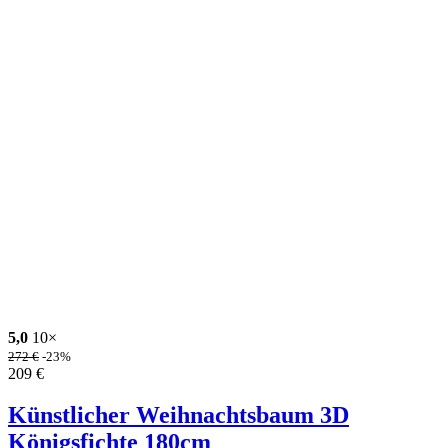
5,0
10×
272
€
-23%
209
€
Künstlicher Weihnachtsbaum 3D
Königsfichte 180cm