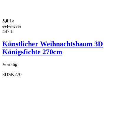
5,0
1×
581
€
-23%
447
€
Künstlicher Weihnachtsbaum 3D
Königsfichte 270cm
Vorrätig
3DSK270