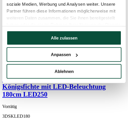
soziale Medien, Werbung und Analysen weiter. Unsere
Partner führen diese Informationen möglicherweise mit
weiteren Daten zusammen, die Sie ihnen bereitgestellt
haben oder die sie im Rahmen Ihrer Nutzung der Dienste
gesammelt haben.
Alle zulassen
Anpassen
343
€
-23%
264
€
Ablehnen
Künstlicher Weihnachtsbaum 3D
Königsfichte mit LED-Beleuchtung
180cm LED250
Vorrätig
3DSKLED180