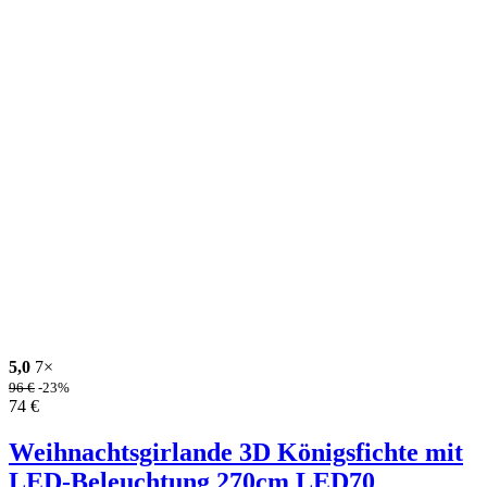
5,0
7×
96
€
-23%
74
€
Weihnachtsgirlande 3D Königsfichte mit
LED-Beleuchtung 270cm LED70