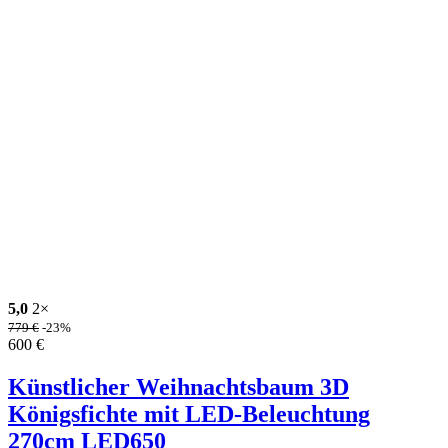
5,0
2×
779
€
-23%
600
€
Künstlicher Weihnachtsbaum 3D
Königsfichte mit LED-Beleuchtung
270cm LED650