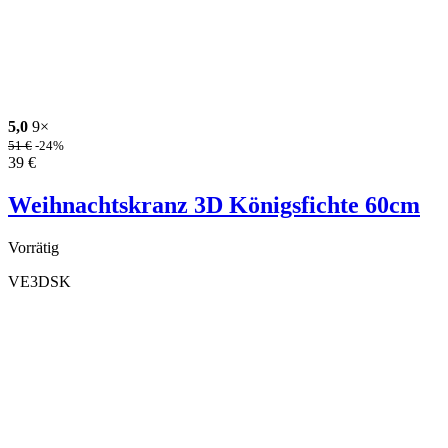
5,0
9×
51
€
-24%
39
€
Weihnachtskranz 3D Königsfichte 60cm
Vorrätig
VE3DSK