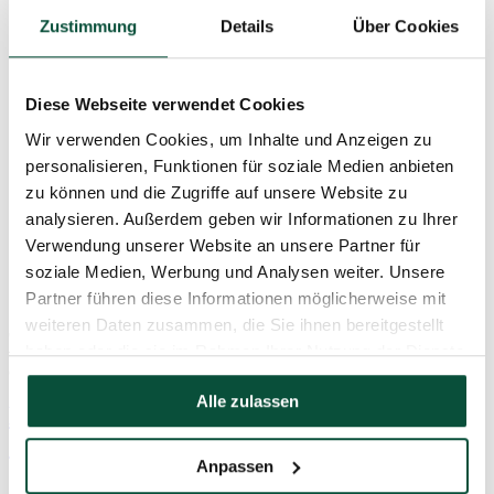
Zustimmung
Details
Über Cookies
Diese Webseite verwendet Cookies
Wir verwenden Cookies, um Inhalte und Anzeigen zu
personalisieren, Funktionen für soziale Medien anbieten
zu können und die Zugriffe auf unsere Website zu
analysieren. Außerdem geben wir Informationen zu Ihrer
Verwendung unserer Website an unsere Partner für
soziale Medien, Werbung und Analysen weiter. Unsere
Partner führen diese Informationen möglicherweise mit
weiteren Daten zusammen, die Sie ihnen bereitgestellt
5,0
4×
haben oder die sie im Rahmen Ihrer Nutzung der Dienste
111
€
-23%
85
€
gesammelt haben.
Alle zulassen
Künstlicher Weihnachtsbaum Silberfichte
150cm
Anpassen
AUSVERKAUFT