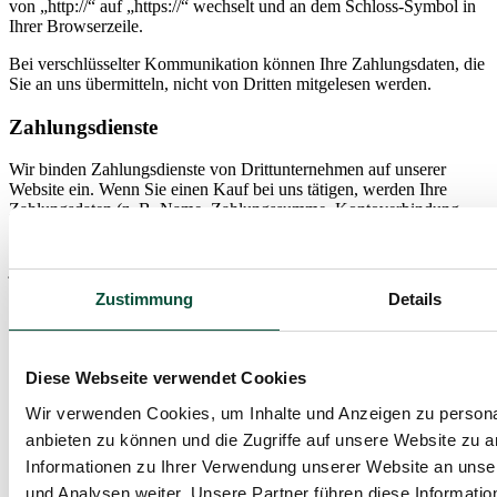
von „http://“ auf „https://“ wechselt und an dem Schloss-Symbol in
Ihrer Browserzeile.
Bei verschlüsselter Kommunikation können Ihre Zahlungsdaten, die
Sie an uns übermitteln, nicht von Dritten mitgelesen werden.
Zahlungsdienste
Wir binden Zahlungsdienste von Drittunternehmen auf unserer
Website ein. Wenn Sie einen Kauf bei uns tätigen, werden Ihre
Zahlungsdaten (z. B. Name, Zahlungssumme, Kontoverbindung,
Kreditkartennummer) vom Zahlungsdienstleister zum Zwecke der
Zahlungsabwicklung verarbeitet. Für diese Transaktionen gelten die
jeweiligen Vertrags- und Datenschutzbestimmungen der jeweiligen
Anbieter. Der Einsatz der Zahlungsdienstleister erfolgt auf
Zustimmung
Details
Grundlage von Art. 6 Abs. 1 lit. b DSGVO (Vertragsabwicklung)
sowie im Interesse eines möglichst reibungslosen, komfortablen und
sicheren Zahlungsvorgangs (Art. 6 Abs. 1 lit. f DSGVO). Soweit
für bestimmte Handlungen Ihre Einwilligung abgefragt wird, ist Art.
Diese Webseite verwendet Cookies
6 Abs. 1 lit. a DSGVO Rechtsgrundlage der Datenverarbeitung;
Einwilligungen sind jederzeit für die Zukunft widerrufbar.
Wir verwenden Cookies, um Inhalte und Anzeigen zu personal
anbieten zu können und die Zugriffe auf unsere Website zu 
Apple Pay und Google Pay
Informationen zu Ihrer Verwendung unserer Website an unse
und Analysen weiter. Unsere Partner führen diese Informati
Wir verwenden auf unserer Website den Zahlungsdienst Apple