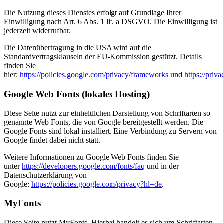
Die Nutzung dieses Dienstes erfolgt auf Grundlage Ihrer
Einwilligung nach Art. 6 Abs. 1 lit. a DSGVO. Die Einwilligung ist
jederzeit widerrufbar.
Die Datenübertragung in die USA wird auf die
Standardvertragsklauseln der EU-Kommission gestützt. Details
finden Sie
hier:
https://policies.google.com/privacy/frameworks
und
https://priv
Google Web Fonts (lokales Hosting)
Diese Seite nutzt zur einheitlichen Darstellung von Schriftarten so
genannte Web Fonts, die von Google bereitgestellt werden. Die
Google Fonts sind lokal installiert. Eine Verbindung zu Servern von
Google findet dabei nicht statt.
Weitere Informationen zu Google Web Fonts finden Sie
unter
https://developers.google.com/fonts/faq
und in der
Datenschutzerklärung von
Google:
https://policies.google.com/privacy?hl=de
.
MyFonts
Diese Seite nutzt MyFonts. Hierbei handelt es sich um Schriftarten,