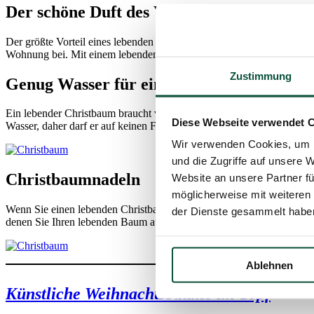
Der schöne Duft des Waldes
Der größte Vorteil eines lebenden Christbaums ist zweifelsohne sei
Wohnung bei. Mit einem lebenden Christbaum holen Sie sich einfach
Zustimmung
Genug Wasser für einen lebenden Christ
Ein lebender Christbaum braucht viel Feuchtigkeit, deshalb sollten S
Diese Webseite verwendet 
Wasser, daher darf er auf keinen Fall ohne Feuchtigkeit bleiben.
Wir verwenden Cookies, um I
und die Zugriffe auf unsere 
Christbaumnadeln
Website an unsere Partner fü
möglicherweise mit weiteren
Wenn Sie einen lebenden Christbaum haben wollen, müssen Sie damit r
der Dienste gesammelt habe
denen Sie Ihren lebenden Baum aufstellen und wie Sie ihn pflegen. Hal
Ablehnen
Künstliche Weihnachtsbäume im Topf