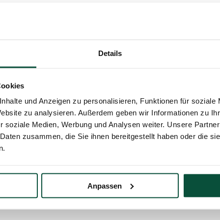
n Duft. Der wunderschöne Duft von echten Nadeln trägt zu einer gemüt
 ein Stück Wald in Ihr Wohnzimmer.
Details
baum
ie dafür sorgen, dass er immer genügend frisches Wasser im Ständer hat
Cookies
nhalte und Anzeigen zu personalisieren, Funktionen für soziale
Website zu analysieren. Außerdem geben wir Informationen zu I
r soziale Medien, Werbung und Analysen weiter. Unsere Partner
 Daten zusammen, die Sie ihnen bereitgestellt haben oder die s
echnen, dass seine Nadeln mehr oder weniger abfallen. Die Intensität
n.
ten Sie jedoch für alle Fälle einen Staubsauger bereit.
Anpassen