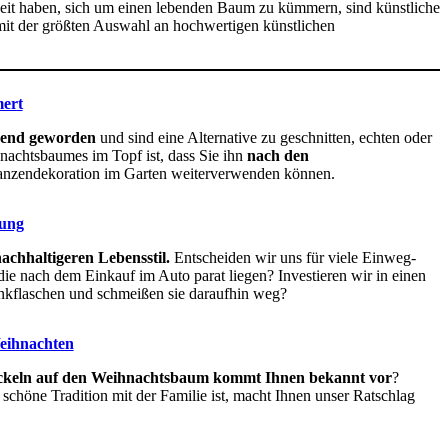
eit haben, sich um einen lebenden Baum zu kümmern, sind künstliche
 mit der größten Auswahl an hochwertigen künstlichen
ert
Trend geworden
und sind eine Alternative zu geschnitten, echten oder
hnachtsbaumes im Topf ist, dass Sie ihn
nach den
flanzendekoration im Garten weiterverwenden können.
dung
achhaltigeren Lebensstil.
Entscheiden wir uns für viele Einweg-
die nach dem Einkauf im Auto parat liegen? Investieren wir in einen
inkflaschen und schmeißen sie daraufhin weg?
eihnachten
ickeln auf den Weihnachtsbaum kommt Ihnen bekannt vor
?
höne Tradition mit der Familie ist, macht Ihnen unser Ratschlag