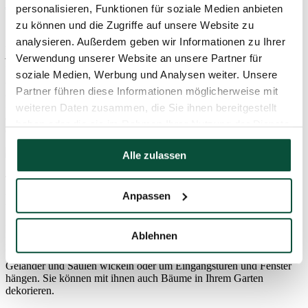
Extra breite Weihnachtsbäume
personalisieren, Funktionen für soziale Medien anbieten
zu können und die Zugriffe auf unsere Website zu
Wenn Sie mehr Platz in Ihrem Haus oder Geschäft haben und
analysieren. Außerdem geben wir Informationen zu Ihrer
möchten, dass Ihr Weihnachtsbaum auffällt, sollten Sie unser
Angebot an extra breiten Weihnachtsbäumen auf keinen Fall
Verwendung unserer Website an unsere Partner für
verpassen. Diese Bäume sind 15 – 20 cm breiter als unsere
soziale Medien, Werbung und Analysen weiter. Unsere
klassischen Weihnachtsbäume und füllen den freien Platz in jedem
Partner führen diese Informationen möglicherweise mit
Raum perfekt aus. Der breite Weihnachtsbaum erscheint fülliger
und sieht dank der großen Anzahl an 3D-Zweigen sehr realistisch
weiteren Daten zusammen, die Sie ihnen bereitgestellt
aus. Nur bei uns finden Sie verschiedene Arten dieser exklusiven,
haben oder die sie im Rahmen Ihrer Nutzung der Dienste
extra breiten Weihnachtsbäume.
gesammelt haben.
Alle zulassen
Anpassen
Bunte Weihnachtsbeleuchtung für Außen
Mögen Sie bunte Weihnachten? Ihre Weihnachtsdekoration im
Ablehnen
Freien wird durch bunte Beleuchtung für Außen perfektioniert. Mit
bunten Lichtstreifen können Sie Girlanden dekorieren, die Sie um
Geländer und Säulen wickeln oder um Eingangstüren und Fenster
hängen. Sie können mit ihnen auch Bäume in Ihrem Garten
dekorieren.