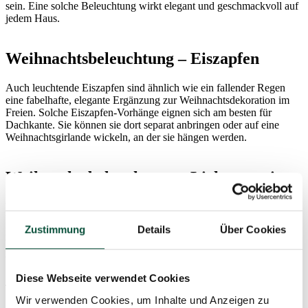
sein. Eine solche Beleuchtung wirkt elegant und geschmackvoll auf
jedem Haus.
Weihnachtsbeleuchtung – Eiszapfen
Auch leuchtende Eiszapfen sind ähnlich wie ein fallender Regen
eine fabelhafte, elegante Ergänzung zur Weihnachtsdekoration im
Freien. Solche Eiszapfen-Vorhänge eignen sich am besten für
Dachkante. Sie können sie dort separat anbringen oder auf eine
Weihnachtsgirlande wickeln, an der sie hängen werden.
Weihnachtsbeleuchtung – Lichterzweige
Wenn Sie eine einfache, elegante Weihnachtsbeleuchtung für das
Haus suchen, versuchen Sie eine geschmackvolle einfarbige LED-
Zustimmung
Details
Über Cookies
Beleuchtung zum Beispiel an Weidenruten. Stellen sie die
Weidenrouten mit Beleuchtung einfach um die Haustür herum und
der perfekte Effekt ist garantiert.
Diese Webseite verwendet Cookies
Wir verwenden Cookies, um Inhalte und Anzeigen zu