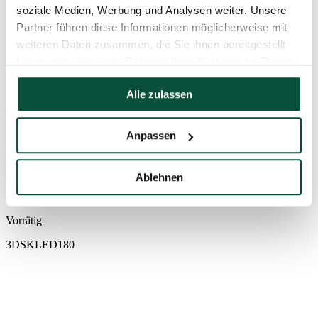
soziale Medien, Werbung und Analysen weiter. Unsere
Partner führen diese Informationen möglicherweise mit
weiteren Daten zusammen, die Sie ihnen bereitgestellt
haben oder die sie im Rahmen Ihrer Nutzung der Dienste
gesammelt haben.
Alle zulassen
343
€
-23%
264
€
Anpassen
Künstlicher Weihnachtsbaum 3D
Königsfichte mit LED-Beleuchtung
Ablehnen
180cm LED250
Vorrätig
3DSKLED180