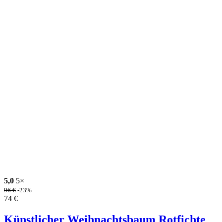
5,0
5×
96
€
-23%
74
€
Künstlicher Weihnachtsbaum Rotfichte