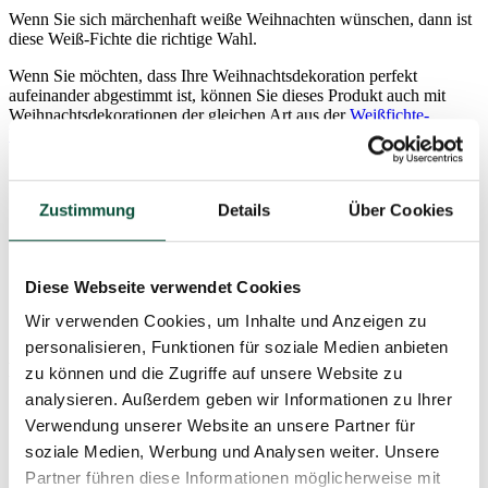
Wenn Sie sich märchenhaft weiße Weihnachten wünschen, dann ist
diese Weiß-Fichte die richtige Wahl.
Wenn Sie möchten, dass Ihre Weihnachtsdekoration perfekt
aufeinander abgestimmt ist, können Sie dieses Produkt auch mit
Weihnachtsdekorationen der gleichen Art aus der
Weißfichte-
Weihnachtskollektion
kombinieren.
naturgetreu grüne Fichte mit dicht verschneiten Zweigen
perfekte schneebedeckte Optik
Zustimmung
Details
Über Cookies
große Anzahl an Zweigen
hergestellt aus hochwertigen PVC-Werkstoffen
einfache Handhabung – kinderleichtes Aufstellen und
Zusammenpacken
Diese Webseite verwendet Cookies
für jeglichen Weihnachtsbaumschmuck geeignet
feste Eisenkonstruktion
Wir verwenden Cookies, um Inhalte und Anzeigen zu
ein stabiler Metallständer ist im Lieferumfang enthalten
personalisieren, Funktionen für soziale Medien anbieten
Parameter
zu können und die Zugriffe auf unsere Website zu
analysieren. Außerdem geben wir Informationen zu Ihrer
Verwendung unserer Website an unsere Partner für
Höhe (mit Ständer)
220cm
soziale Medien, Werbung und Analysen weiter. Unsere
Partner führen diese Informationen möglicherweise mit