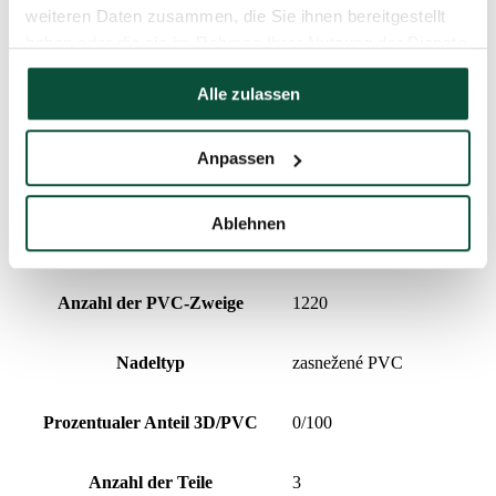
Breite
125cm
weiteren Daten zusammen, die Sie ihnen bereitgestellt
haben oder die sie im Rahmen Ihrer Nutzung der Dienste
Gesamtanzahl der Zweige
1220
gesammelt haben.
Alle zulassen
Spitzenlänge
20cm
Anpassen
Anzahl der 3D-Zweige
0
Ablehnen
Design
dicht
Anzahl der PVC-Zweige
1220
Nadeltyp
zasnežené PVC
Prozentualer Anteil 3D/PVC
0/100
Anzahl der Teile
3