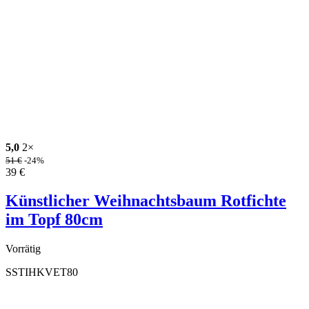
5,0
2×
51
€
-24%
39
€
Künstlicher Weihnachtsbaum Rotfichte
im Topf 80cm
Vorrätig
SSTIHKVET80