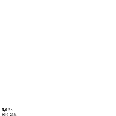
5,0
5×
96
€
-23%