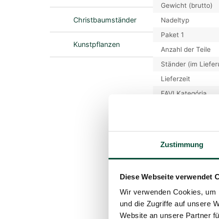
Gewicht (brutto)
Christbaumständer
Nadeltyp
Paket 1
Kunstpflanzen
Anzahl der Teile
Ständer (im Liefe
Lieferzeit
FAVI Kategória
Preisverlauf
Der niedrigste Pre
Zustimmung
Produktpara
Höhe (mit Ständer
Diese Webseite verwendet 
Breite
Wir verwenden Cookies, um I
Gesamtanzahl der
und die Zugriffe auf unsere 
Anzahl der 3D-Zw
Website an unsere Partner fü