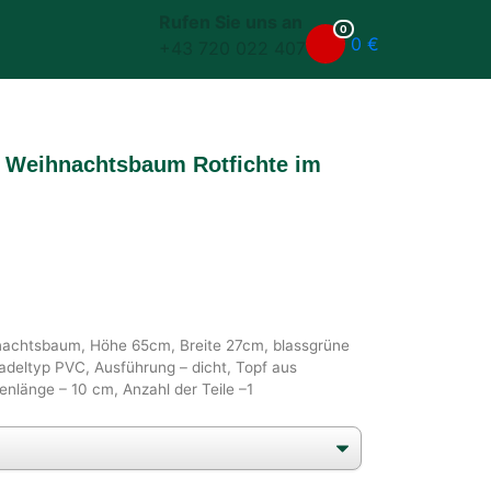
Rufen Sie uns an
0
0
€
+43 720 022 407
r Weihnachtsbaum Rotfichte im
nachtsbaum, Höhe 65cm, Breite 27cm, blassgrüne
adeltyp PVC, Ausführung – dicht, Topf aus
enlänge – 10 cm, Anzahl der Teile –1