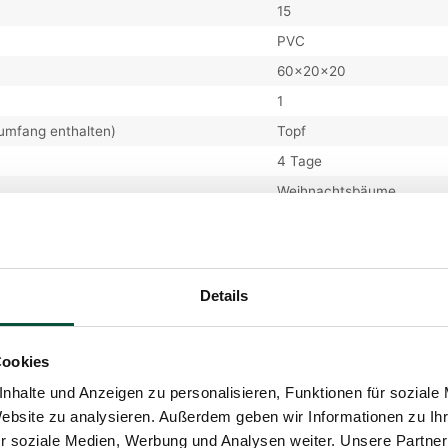
15
PVC
60x20x20
1
rumfang enthalten)
Topf
4 Tage
Weihnachtsbäume
is der letzten 30 Tage ist
34
€
Details
meter
)
65cm
Cookies
27cm
nhalte und Anzeigen zu personalisieren, Funktionen für soziale
 Zweige
87
Website zu analysieren. Außerdem geben wir Informationen zu I
eige
0
r soziale Medien, Werbung und Analysen weiter. Unsere Partner