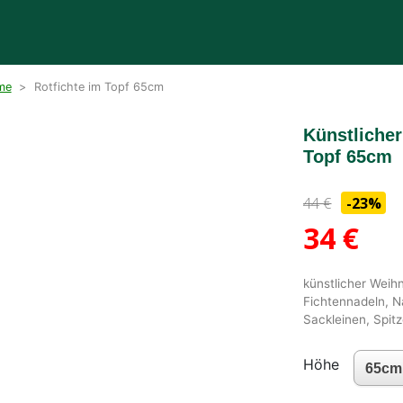
me
>
Rotfichte im Topf 65cm
Künstliche
Topf 65cm
44
€
-23%
34
€
künstlicher Weih
Fichtennadeln, N
Sackleinen, Spitz
Höhe