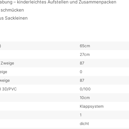
abung – kinderleichtes Aufstellen und Zusammenpacken
u schmücken
aus Sackleinen
)
65cm
27cm
 Zweige
87
eige
0
weige
87
il 3D/PVC
0/100
10cm
Klappsystem
1
dicht