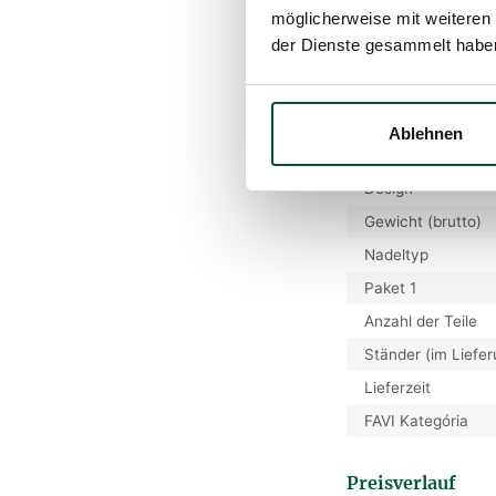
möglicherweise mit weiteren
Anzahl der PVC-Z
der Dienste gesammelt habe
Prozentualer Ante
Spitzenlänge
Aufklapptyp
Ablehnen
Gewicht (netto)
Design
Gewicht (brutto)
Nadeltyp
Paket 1
Anzahl der Teile
Ständer (im Liefe
Lieferzeit
FAVI Kategória
Preisverlauf