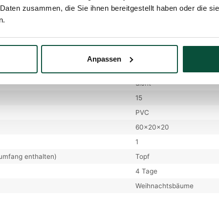
 Daten zusammen, die Sie ihnen bereitgestellt haben oder die s
weige
87
n.
il 3D/PVC
0/100
10cm
Klappsystem
Anpassen
1
dicht
15
PVC
60x20x20
1
rumfang enthalten)
Topf
4 Tage
Weihnachtsbäume