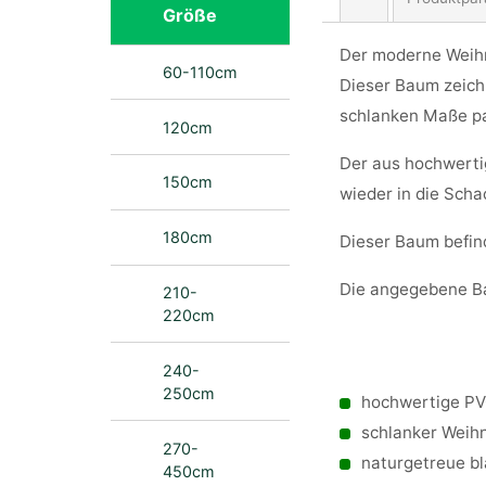
Größe
Der moderne Weihn
60-110cm
Dieser Baum zeich
schlanken Maße pa
120cm
Der aus hochwertig
150cm
wieder in die Scha
180cm
Dieser Baum befind
Die angegebene Ba
210-
220cm
240-
250cm
hochwertige PV
schlanker Weih
270-
naturgetreue b
450cm