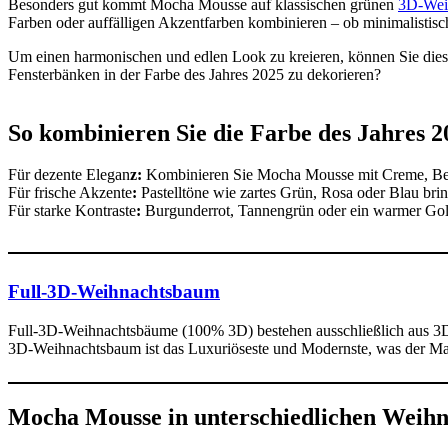
Besonders gut kommt Mocha Mousse auf klassischen grünen
3D-Wei
Farben oder auffälligen Akzentfarben kombinieren – ob minimalistis
Um einen harmonischen und edlen Look zu kreieren, können Sie diese
Fensterbänken in der Farbe des Jahres 2025 zu dekorieren?
So kombinieren Sie die Farbe des Jahres 2
Für dezente Elegan
z:
Kombinieren Sie Mocha Mousse mit Creme, Beige
Für frische Akzente
:
Pastelltöne wie zartes Grün, Rosa oder Blau bri
Für starke Kontraste
:
Burgunderrot, Tannengrün oder ein warmer Gold
Full-3D-Weihnachtsbaum
Full-3D-Weihnachtsbäume (100% 3D) bestehen ausschließlich aus 3D
3D-Weihnachtsbaum ist das Luxuriöseste und Modernste, was der Ma
Mocha Mousse in unterschiedlichen Weihna