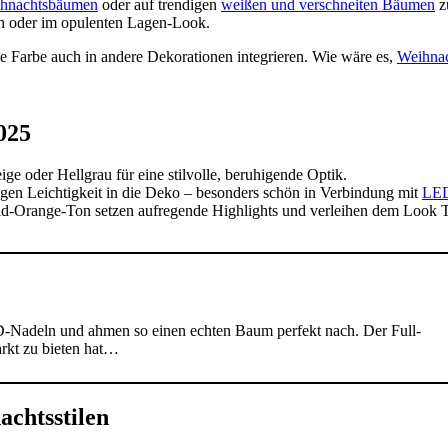
hnachtsbäumen
oder auf trendigen
weißen und verschneiten Bäumen
zu
ch oder im opulenten Lagen-Look.
 Farbe auch in andere Dekorationen integrieren. Wie wäre es,
Weihnac
025
 oder Hellgrau für eine stilvolle, beruhigende Optik.
ngen Leichtigkeit in die Deko – besonders schön in Verbindung mit
LED
-Orange-Ton setzen aufregende Highlights und verleihen dem Look T
-Nadeln und ahmen so einen echten Baum perfekt nach. Der Full-
rkt zu bieten hat…
chtsstilen