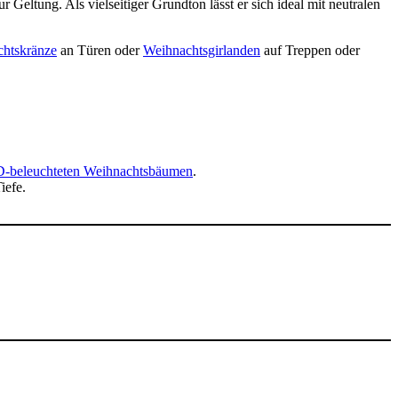
r Geltung. Als vielseitiger Grundton lässt er sich ideal mit neutralen
htskränze
an Türen oder
Weihnachtsgirlanden
auf Treppen oder
-beleuchteten Weihnachtsbäumen
.
iefe.