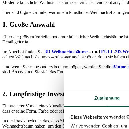
Moderne künstliche Weihnachtsbäume sehen täuschend echt aus, sind p
Hier sind 6 gute Gründe, warum ein künstlicher Weihnachtsbaum genau
1. Große Auswahl
Einer der größten Vorteile moderner künstlicher Weihnachtsbäume ist 
Detail gefertigt.
Im Angebot finden Sie
3D
Weihnachtsbäume
– und
FULL-3D-Wei
echten Weihnachtsbaumes – oft sogar noch schöner, denn sie haben ei
Und wenn Sie es besonders bequem mögen, werden Sie die
Bäume
sind. So ersparen Sie sich das Entwirren, Befestigen und Verstecken
2. Langfristige Investition
Zustimmung
Ein weiterer Vorteil eines künstlichen Weihnachtsbaums ist seine l
dass er seine Form, Farbe oder sein Gesamtbild verliert.
Diese Webseite verwendet 
In der Praxis bedeutet das, dass Sie statt jedes Jahr Geld für einen 
Wir verwenden Cookies, um I
Weihnachtsbaum haben, um den Sie sich nicht kümmern müssen.