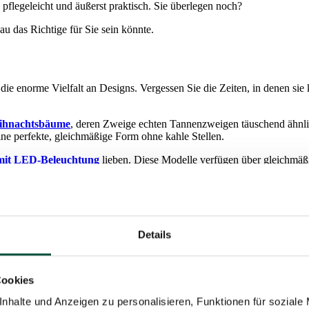
flegeleicht und äußerst praktisch. Sie überlegen noch?
 das Richtige für Sie sein könnte.
die enorme Vielfalt an Designs. Vergessen Sie die Zeiten, in denen sie
hnachtsbäume
, deren Zweige echten Tannenzweigen täuschend ähnlic
ne perfekte, gleichmäßige Form ohne kahle Stellen.
mit LED-Beleuchtung
lieben. Diese Modelle verfügen über gleichmäßig
 von Kabeln – der Weihnachtsbaum sieht immer harmonisch und festlich
Details
ange Lebensdauer. Wenn Sie sich einen künstlichen Weihnachtsbaum ans
Cookies
neuen echten Weihnachtsbaum auszugeben, dessen Preis zudem von Jahr zu 
nhalte und Anzeigen zu personalisieren, Funktionen für soziale