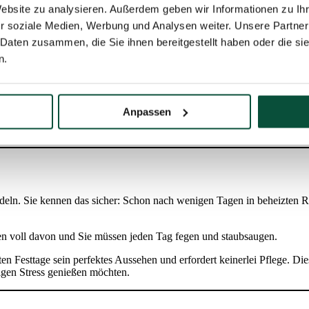
Website zu analysieren. Außerdem geben wir Informationen zu I
ächst höher erscheinen, aber wenn man es auf die Jahre umrechnet, is
r soziale Medien, Werbung und Analysen weiter. Unsere Partner
 Daten zusammen, die Sie ihnen bereitgestellt haben oder die s
n.
-Nadeln und ahmen so einen echten Baum perfekt nach. Der Full-
Anpassen
rkt zu bieten hat…
deln. Sie kennen das sicher: Schon nach wenigen Tagen in beheizten Rä
en voll davon und Sie müssen jeden Tag fegen und staubsaugen.
 Festtage sein perfektes Aussehen und erfordert keinerlei Pflege. Di
tigen Stress genießen möchten.