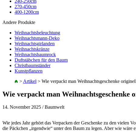
240-250cm
270-450cm
400-1200cm
Andere Produkte
Weihnachtsbeleuchtung
Weihnachtsmann-Deko
Weihnachtsgirlanden
Weihnachtskränze
Weihnachtsbaumrock
Duftstäbchen für den Baum
Christbaumständer
Kunstpflanzen
>
Artikel
>
Wie verpackt man Weihnachtsgeschenke originel
Wie verpackt man Weihnachtsgeschenke or
14. November 2025
/ Baumwelt
Wie jedes Jahr gehört das Verpacken der Geschenke zu den vielen Vo
die Päckchen „irgendwie“ unter den Baum zu legen. Aber wie wäre es, 