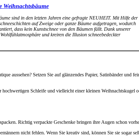
he Weihnachtsbäume
me sind in den letzten Jahren eine gefragte NEUHEIT. Mit Hilfe der
schneeschichten auf Zweige oder ganze Bäume aufgetragen, wodurch
antiert, dass kein Kunstschnee von den Bäumen fällt. Dank unserer
Wohlfühlatmosphäre und kreiren die Illusion schneebedeckter
tique aussehen? Setzen Sie auf glänzendes
Papier, Satinbänder und fei
 hochwertigen Schleife und vielleicht einer kleinen Weihnachtskugel od
Auspacken. Richtig verpackte Geschenke bringen ihre Augen schon vorh
ännern nicht fehlen. Wenn Sie kreativ sind, können Sie sie sogar selb