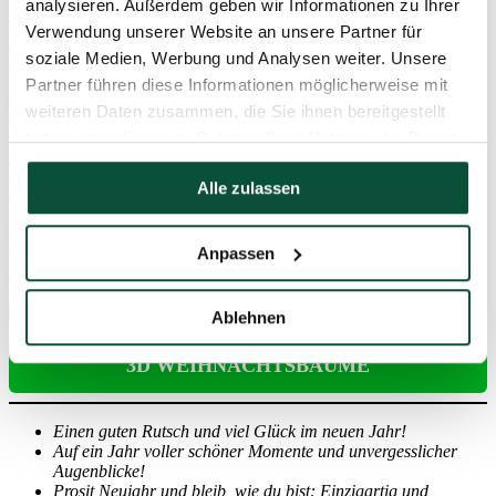
analysieren. Außerdem geben wir Informationen zu Ihrer
Verwendung unserer Website an unsere Partner für
soziale Medien, Werbung und Analysen weiter. Unsere
Weihnachtsbäume 3D
Partner führen diese Informationen möglicherweise mit
Künstliche 3D-Weihnachtsbäume wurden in den letzten Jahren zu
weiteren Daten zusammen, die Sie ihnen bereitgestellt
einem beliebten HIT. Die verwendeten 3D-Nadeln fallen nicht ab
und sind von echten Nadeln nicht zu unterscheiden. Nur bei uns
haben oder die sie im Rahmen Ihrer Nutzung der Dienste
finden Sie mehr als
45 exklusive Arten.
Jeder unserer 3D-Bäume
gesammelt haben.
bietet erstklassiges Aussehen, eine natürliche Form und eine
Alle zulassen
realistische Farbperfektion.
Für anspruchsvollere Kunden bieten wir auch mehr als
10 Arten
Anpassen
von 100% 3D-Bäumen (FULL 3D)
an, die gänzlich aus 3D-
Nadeln bestehen.
Ablehnen
3D WEIHNACHTSBÄUME
Einen guten Rutsch und viel Glück im neuen Jahr!
Auf ein Jahr voller schöner Momente und unvergesslicher
Augenblicke!
Prosit Neujahr und bleib, wie du bist: Einzigartig und