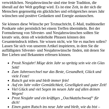
verwirklichen. Neujahrswünsche sind eine feste Tradition, die
überall auf der Welt gepflegt wird. Es ist eine Zeit, in der sich die
Menschen gegenseitig ein glückliches und erfolgreiches neues Jahr
wünschen und positive Gedanken und Energie austauschen.
Sie können diese Wünsche per Textnachricht, E-Mail, traditioneller
Postkarte oder persönlich bei einem Treffen übermitteln. Bei der
Formulierung von Silvester- und Neujahrswünschen sollten Sie
kreativ sein, denn oft wiederholte Phrasen können den
Gesamteindruck trüben. Sie wissen nicht, wie Sie es machen sollen?
Lassen Sie sich von unserem Artikel inspirieren, in dem Sie die
auffälligsten Silvester- und Neujahrswünsche finden, mit denen Sie
Ihre Lieben und Bekannten erfreuen können.
Prosit Neujahr! Möge dein Jahr so spritzig sein wie ein Glas
Sekt!
Zum Jahreswechsel nur das Beste, Gesundheit, Glück und
viele Feste!
Rutsch gut rein und bleib immer fein!
Auf ein Jahr voller Gemütlichkeit, Geselligkeit und guter Zeit!
Viel Glück und viel Segen im neuen Jahr auf allen deinen
Wegen!
Prost Neujahr und ein kräftiges „Oachkatzlschwoaf“ für
dich!
Einen guten Rutsch ins neue Jahr und bleib, wie du bist –