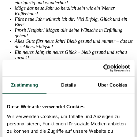
einzigartig und wunderbar!
Möge das neue Jahr so herzlich sein wie ein Wiener
Kaffeehaus!
Fürs neue Jahr wünsch ich dir: Viel Erfolg, Glück und ein
Bier!
Prosit Neujahr! Mögen alle deine Wünsche in Erfüllung
gehen!
Alles Gute fürs neue Jahr! Bleib gesund und munter – das ist
das Allerwichtigste!
Ein neues Jahr, ein neues Glück – bleib gesund und schau
zurück!
Rutsch guat und fesch ins neue Jahr – mit viel Frohsinn, wie’s
immer war!
Ein Prosit auf ein glückliches, erfolgreiches und gesundes
neues Jahr!
Zustimmung
Details
Über Cookies
Zum neuen Jahr viel Frohsinn und Heiterkeit, und dass dir
das Lachen nie vergeht!
Auf dass das neue Jahr genauso großartig wird wie du!
Alles Gute im neuen Jahr – auf dass deine Träume
Diese Webseite verwendet Cookies
Wirklichkeit werden!
Möge das neue Jahr dir viel Freude und wenig Sorgen
Wir verwenden Cookies, um Inhalte und Anzeigen zu
bringen!
personalisieren, Funktionen für soziale Medien anbieten
Ein Jahr voller Glück, Gesundheit und Zufriedenheit wünsch
ich dir!
zu können und die Zugriffe auf unsere Website zu
Prost Neujahr und alles Gute – bleib gesund, das tut dir gut!