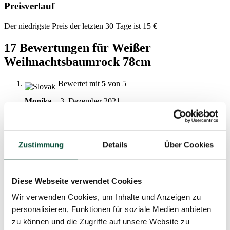
Preisverlauf
Der niedrigste Preis der letzten 30 Tage ist
15
€
17 Bewertungen für
Weißer
Weihnachtsbaumrock 78cm
Bewertet mit
5
von 5
Monika
–
3. Dezember 2021
Bewertet mit
5
von 5
Anna
–
26. Dezember 2022
Zustimmung
Details
Über Cookies
(translated)
Teppich unter einen kleineren Baum. Schön, gute Qualität.
Diese Webseite verwendet Cookies
Bewertet mit
5
von 5
Wir verwenden Cookies, um Inhalte und Anzeigen zu
Bára
–
27. Dezember 2022
personalisieren, Funktionen für soziale Medien anbieten
zu können und die Zugriffe auf unsere Website zu
(translated)