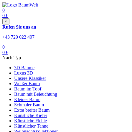
0
0
€
×
Rufen Sie uns an
+43 720 022 407
0
0
€
Nach Typ
3D Bäume
Luxus 3D
Unsere Klassiker
Weißer Baum
Baum im Topf
Baum mit Beleuchtung
Kleiner Baum
Schmaler Baum
Extra breiter Baum
Künstliche Kiefer
Künstliche Fichte
Künstlicher Tanne
Weihnachtskollektionen