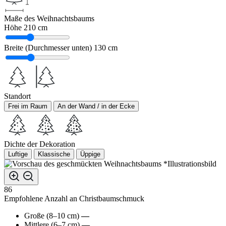
Maße des Weihnachtsbaums
Höhe
210 cm
Breite (Durchmesser unten)
130 cm
Standort
Frei im Raum
An der Wand / in der Ecke
Dichte der Dekoration
Luftige
Klassische
Üppige
*Illustrationsbild
86
Empfohlene Anzahl an Christbaumschmuck
Große (8–10 cm)
—
Mittlere (6–7 cm)
—