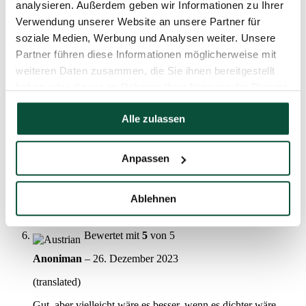
analysieren. Außerdem geben wir Informationen zu Ihrer
Absolut himmlisch! Sieht wunderschön aus und ich bin sehr
Verwendung unserer Website an unsere Partner für
zufrieden. Danke :-).
soziale Medien, Werbung und Analysen weiter. Unsere
Bewertet mit
5
von 5
Partner führen diese Informationen möglicherweise mit
weiteren Daten zusammen, die Sie ihnen bereitgestellt
Ivana
–
26. Dezember 2023
haben oder die sie im Rahmen Ihrer Nutzung der Dienste
(translated)
gesammelt haben.
Alle zulassen
Super, sehr schön.
Bewertet mit
5
von 5
Anpassen
Jindřiška
–
26. Dezember 2023
(translated)
Ablehnen
Verleiht dem Baum einen zauberhaften Charme.
Bewertet mit
5
von 5
Anoniman
–
26. Dezember 2023
(translated)
Gut, aber vielleicht wäre es besser, wenn es dichter wäre.