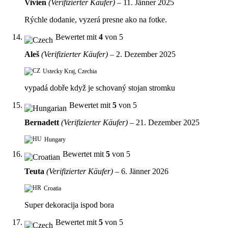
Vivien
(Verifizierter Käufer)
–
11. Jänner 2025
Rýchle dodanie, vyzerá presne ako na fotke.
Bewertet mit
4
von 5
Aleš
(Verifizierter Käufer)
–
2. Dezember 2025
Ustecky Kraj, Czechia
vypadá dobře když je schovaný stojan stromku
Bewertet mit
5
von 5
Bernadett
(Verifizierter Käufer)
–
21. Dezember 2025
Hungary
Bewertet mit
5
von 5
Teuta
(Verifizierter Käufer)
–
6. Jänner 2026
Croatia
Super dekoracija ispod bora
Bewertet mit
5
von 5