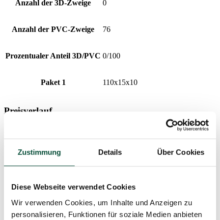
Anzahl der 3D-Zweige
0
Anzahl der PVC-Zweige
76
Prozentualer Anteil 3D/PVC
0/100
Paket 1
110x15x10
Preisverlauf
Der niedrigste Preis der letzten 30 Tage ist
36
€
Produktparameter
Zustimmung
Details
Über Cookies
Länge
100cm
Diese Webseite verwendet Cookies
Wir verwenden Cookies, um Inhalte und Anzeigen zu
Nadeltyp
zasnežené PVC
personalisieren, Funktionen für soziale Medien anbieten