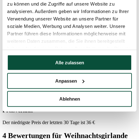
zu können und die Zugriffe auf unsere Website zu
Gesamtanzahl der Zweige
76
analysieren. Außerdem geben wir Informationen zu Ihrer
Verwendung unserer Website an unsere Partner für
Design
dicht
soziale Medien, Werbung und Analysen weiter. Unsere
Partner führen diese Informationen möglicherweise mit
weiteren Daten zusammen, die Sie ihnen bereitgestellt
Anzahl der 3D-Zweige
0
haben oder die sie im Rahmen Ihrer Nutzung der Dienste
gesammelt haben.
Anzahl der PVC-Zweige
76
Alle zulassen
Prozentualer Anteil 3D/PVC
0/100
Anpassen
Paket 1
110x15x10
Ablehnen
Preisverlauf
Der niedrigste Preis der letzten 30 Tage ist
36
€
4 Bewertungen für
Weihnachtsgirlande