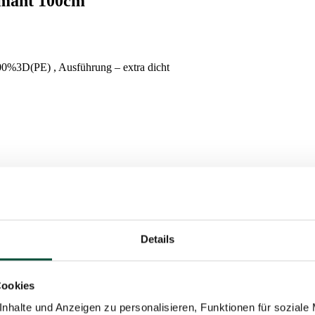
rmant 100cm
00%3D(PE) , Ausführung – extra dicht
nschen, ist die dunkelgrüne Weihnachtsgirlande 3D Tanne Charmant die
Details
ausgearbeiteten dunkelgrünen 3D-Tannennadeln in einer bestimmten For
Cookies
schrank, Fenster, Tür oder Balkon. Die Girlande ist in den Längen 100 
nhalte und Anzeigen zu personalisieren, Funktionen für soziale