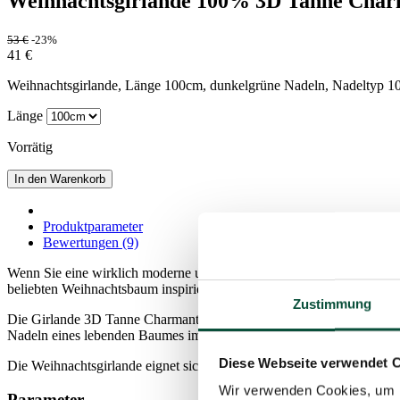
Weihnachtsgirlande 100% 3D Tanne Cha
53
€
-23%
41
€
Weihnachtsgirlande, Länge 100cm, dunkelgrüne Nadeln, Nadeltyp 1
Länge
Vorrätig
In den Warenkorb
Produktparameter
Bewertungen (9)
Wenn Sie eine wirklich moderne und stilvolle Weihnachtsgirlande wü
beliebten Weihnachtsbaum inspiriert, der den gleichen Namen trägt.
Zustimmung
Die Girlande 3D Tanne Charmant besteht ausschließlich aus perfekt 
Nadeln eines lebenden Baumes imitieren.
Diese Webseite verwendet 
Die Weihnachtsgirlande eignet sich als Dekoration für Tisch, Kleider
Wir verwenden Cookies, um I
Parameter