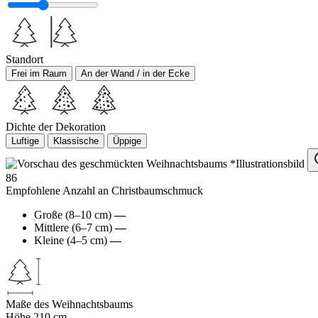
Standort
Frei im Raum
An der Wand / in der Ecke
Dichte der Dekoration
Luftige
Klassische
Üppige
*Illustrationsbild
86
Empfohlene Anzahl an Christbaumschmuck
Große (8–10 cm)
—
Mittlere (6–7 cm)
—
Kleine (4–5 cm)
—
Maße des Weihnachtsbaums
Höhe
210 cm