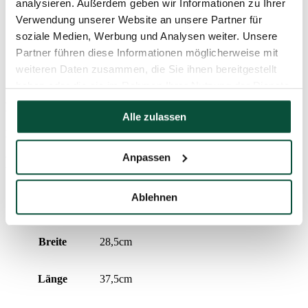
analysieren. Außerdem geben wir Informationen zu Ihrer
Material
70%Textil, 30%Kunststoff
Verwendung unserer Website an unsere Partner für
soziale Medien, Werbung und Analysen weiter. Unsere
Farbe
gold-weiß
Partner führen diese Informationen möglicherweise mit
weiteren Daten zusammen, die Sie ihnen bereitgestellt
FAVI Kategória
haben oder die sie im Rahmen Ihrer Nutzung der Dienste
gesammelt haben.
Preisverlauf
Alle zulassen
Der niedrigste Preis der letzten 30 Tage ist
60
€
Anpassen
Produktparameter
Ablehnen
Höhe (mit Ständer)
80cm
Breite
28,5cm
Länge
37,5cm