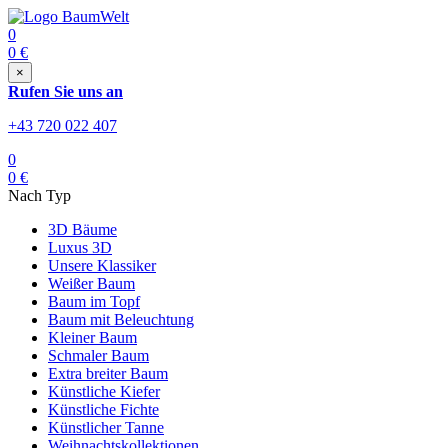
0
0
€
×
Rufen Sie uns an
+43 720 022 407
0
0
€
Nach Typ
3D Bäume
Luxus 3D
Unsere Klassiker
Weißer Baum
Baum im Topf
Baum mit Beleuchtung
Kleiner Baum
Schmaler Baum
Extra breiter Baum
Künstliche Kiefer
Künstliche Fichte
Künstlicher Tanne
Weihnachtskollektionen