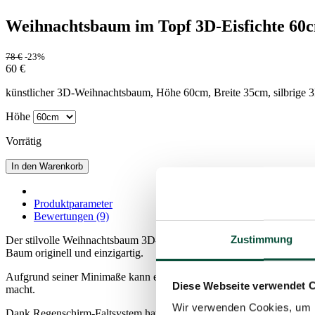
Weihnachtsbaum im Topf 3D-Eisfichte 60
78
€
-23%
60
€
künstlicher 3D-Weihnachtsbaum, Höhe 60cm, Breite 35cm, silbrige 3
Höhe
Vorrätig
In den Warenkorb
Produktparameter
Bewertungen (9)
Zustimmung
Der stilvolle Weihnachtsbaum 3D-Eisfichte im Topf wird Sie durch s
Baum originell und einzigartig.
Aufgrund seiner Minimaße kann er als Weihnachtsdeko für kleiner
Diese Webseite verwendet 
macht.
Wir verwenden Cookies, um I
Dank Regenschirm-Faltsystem hat der Baum nach dem Aufstellen die p