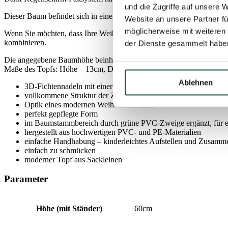
und die Zugriffe auf unsere 
Dieser Baum befindet sich in einem stilvollen Topf aus Sackleinen.
Website an unsere Partner fü
möglicherweise mit weiteren
Wenn Sie möchten, dass Ihre Weihnachtsdekoration perfekt aufeinand
kombinieren.
der Dienste gesammelt habe
Die angegebene Baumhöhe beinhaltet bereits den Topf!
Maße des Topfs: Höhe – 13cm, Durchmesser des Topfes am unteren T
Ablehnen
3D-Fichtennadeln mit einer einzigartigen silbrigen Farbe
vollkommene Struktur der Zweige
Optik eines modernen Weihnachtsbaums
perfekt gepflegte Form
im Baumstammbereich durch grüne PVC-Zweige ergänzt, für ei
hergestellt aus hochwertigen PVC- und PE-Materialien
einfache Handhabung – kinderleichtes Aufstellen und Zusam
einfach zu schmücken
moderner Topf aus Sackleinen
Parameter
Höhe (mit Ständer)
60cm