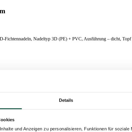
cm
D-Fichtennadeln, Nadeltyp 3D (PE) + PVC, Ausführung – dicht, Topf a
Details
eine täuschend echte Farbe und Form überzeugen. Dank der eisblauen F
e Räume verwendet werden. Die 3D-Zweige werden in dem Baumstammb
Cookies
nhalte und Anzeigen zu personalisieren, Funktionen für soziale
erfekte Form. Der Baum ist aus hochwertigen Materialien gefertigt.