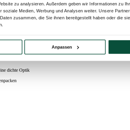
Website zu analysieren. Außerdem geben wir Informationen zu I
r soziale Medien, Werbung und Analysen weiter. Unsere Partner
 Daten zusammen, die Sie ihnen bereitgestellt haben oder die s
er abgestimmt ist, können Sie dieses Produkt auch mit Weihnachtsdekor
n.
eil – 16cm, Durchmesser des Topfes am oberen Teil – 18cm
Anpassen
ne dichte Optik
menpacken