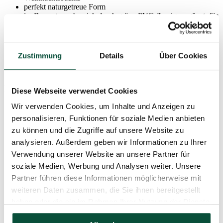
perfekt naturgetreue Form
im Baumstammbereich durch grüne PVC-Zweige ergänzt, für
eine dichte Optik
hergestellt aus hochwertigen PVC- und PE-Materialien
einfache Handhabung – kinderleichtes Aufstellen und
Zusammenpacken
Zustimmung
Details
Über Cookies
für alle Arten von Weihnachtsbaumschmuck geeignet
stabiler Metallständer
Parameter
Diese Webseite verwendet Cookies
Wir verwenden Cookies, um Inhalte und Anzeigen zu
Höhe (mit Ständer)
210cm
personalisieren, Funktionen für soziale Medien anbieten
zu können und die Zugriffe auf unsere Website zu
analysieren. Außerdem geben wir Informationen zu Ihrer
Breite
125cm
Verwendung unserer Website an unsere Partner für
soziale Medien, Werbung und Analysen weiter. Unsere
Gesamtanzahl der Zweige
1788
Partner führen diese Informationen möglicherweise mit
weiteren Daten zusammen, die Sie ihnen bereitgestellt
Spitzenlänge
20cm
haben oder die sie im Rahmen Ihrer Nutzung der Dienste
gesammelt haben.