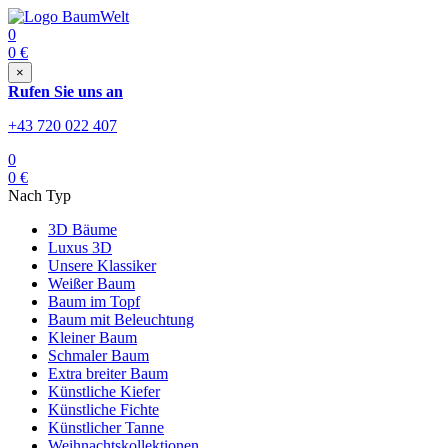
0
0
€
×
Rufen Sie uns an
+43 720 022 407
0
0
€
Nach Typ
3D Bäume
Luxus 3D
Unsere Klassiker
Weißer Baum
Baum im Topf
Baum mit Beleuchtung
Kleiner Baum
Schmaler Baum
Extra breiter Baum
Künstliche Kiefer
Künstliche Fichte
Künstlicher Tanne
Weihnachtskollektionen