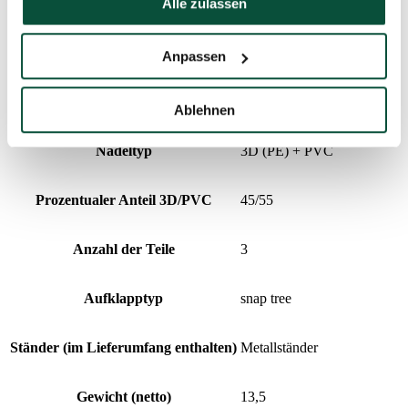
Alle zulassen
Anzahl der 3D-Zweige
810
Design
dicht
Anpassen
Anzahl der PVC-Zweige
978
Ablehnen
Nadeltyp
3D (PE) + PVC
Prozentualer Anteil 3D/PVC
45/55
Anzahl der Teile
3
Aufklapptyp
snap tree
Ständer (im Lieferumfang enthalten)
Metallständer
Gewicht (netto)
13,5