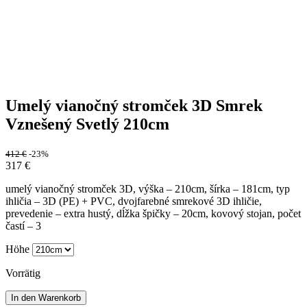
Umelý vianočný stromček 3D Smrek
Vznešený Svetlý 210cm
412
€
-23%
317
€
umelý vianočný stromček 3D, výška – 210cm, šírka – 181cm, typ
ihličia – 3D (PE) + PVC, dvojfarebné smrekové 3D ihličie,
prevedenie – extra hustý, dĺžka špičky – 20cm, kovový stojan, počet
častí – 3
Höhe
Vorrätig
In den Warenkorb