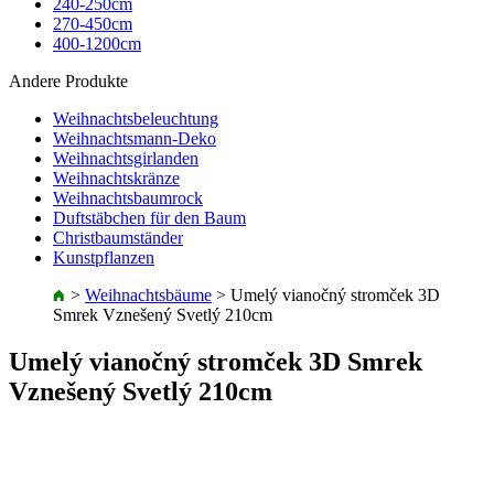
240-250cm
270-450cm
400-1200cm
Andere Produkte
Weihnachtsbeleuchtung
Weihnachtsmann-Deko
Weihnachtsgirlanden
Weihnachtskränze
Weihnachtsbaumrock
Duftstäbchen für den Baum
Christbaumständer
Kunstpflanzen
>
Weihnachtsbäume
>
Umelý vianočný stromček 3D
Smrek Vznešený Svetlý 210cm
Umelý vianočný stromček 3D Smrek
Vznešený Svetlý 210cm