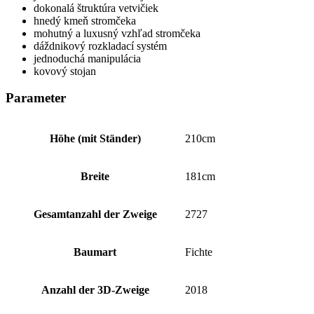
dokonalá štruktúra vetvičiek
hnedý kmeň stromčeka
mohutný a luxusný vzhľad stromčeka
dáždnikový rozkladací systém
jednoduchá manipulácia
kovový stojan
Parameter
Höhe (mit Ständer)
210cm
Breite
181cm
Gesamtanzahl der Zweige
2727
Baumart
Fichte
Anzahl der 3D-Zweige
2018