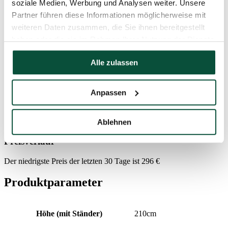
Paket 1
140x40x40
soziale Medien, Werbung und Analysen weiter. Unsere
Partner führen diese Informationen möglicherweise mit
weiteren Daten zusammen, die Sie ihnen bereitgestellt
Anzahl der Teile
3
haben oder die sie im Rahmen Ihrer Nutzung der Dienste
gesammelt haben.
Ständer (im Lieferumfang enthalten)
Metallständer
Alle zulassen
Lieferzeit
4 Tage
Anpassen
FAVI Kategória
Weihnachtsbäume
Ablehnen
Preisverlauf
Der niedrigste Preis der letzten 30 Tage ist
296
€
Produktparameter
Höhe (mit Ständer)
210cm