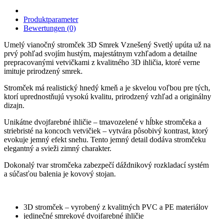
Produktparameter
Bewertungen (0)
Umelý vianočný stromček 3D Smrek Vznešený Svetlý upúta už na
prvý pohľad svojím hustým, majestátnym vzhľadom a detailne
prepracovanými vetvičkami z kvalitného 3D ihličia, ktoré verne
imituje prirodzený smrek.
Stromček má realistický hnedý kmeň a je skvelou voľbou pre tých,
ktorí uprednostňujú vysokú kvalitu, prirodzený vzhľad a originálny
dizajn.
Unikátne dvojfarebné ihličie – tmavozelené v hĺbke stromčeka a
striebristé na koncoch vetvičiek – vytvára pôsobivý kontrast, ktorý
evokuje jemný efekt snehu. Tento jemný detail dodáva stromčeku
elegantný a svieži zimný charakter.
Dokonalý tvar stromčeka zabezpečí dáždnikový rozkladací systém
a súčasťou balenia je kovový stojan.
3D stromček – vyrobený z kvalitných PVC a PE materiálov
jedinečné smrekové dvojfarebné ihličie