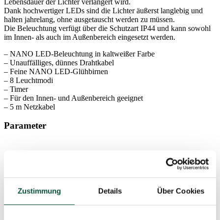
Lebensdauer der Lichter verlängert wird.
Dank hochwertiger LEDs sind die Lichter äußerst langlebig und
halten jahrelang, ohne ausgetauscht werden zu müssen.
Die Beleuchtung verfügt über die Schutzart IP44 und kann sowohl
im Innen- als auch im Außenbereich eingesetzt werden.
– NANO LED-Beleuchtung in kaltweißer Farbe
– Unauffälliges, dünnes Drahtkabel
– Feine NANO LED-Glühbirnen
– 8 Leuchtmodi
– Timer
– Für den Innen- und Außenbereich geeignet
– 5 m Netzkabel
Parameter
Verwendung
Innen und Außen
IP44-Schutz – gewährleistet den Widerstand gegen
Schutz
das Eindringen von kleinsten Partikeln und
Zustimmung
Details
Über Cookies
Spritzwasser von allen Seite