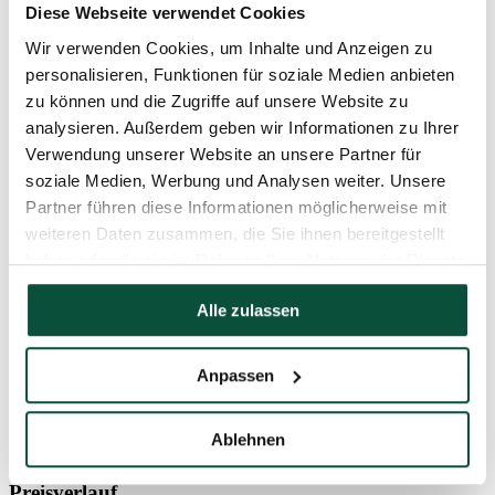
Lebensdauer
30 000 hodín
Diese Webseite verwendet Cookies
Wir verwenden Cookies, um Inhalte und Anzeigen zu
Effekte
8 Effekte
personalisieren, Funktionen für soziale Medien anbieten
zu können und die Zugriffe auf unsere Website zu
analysieren. Außerdem geben wir Informationen zu Ihrer
Timer
6h/18h
Verwendung unserer Website an unsere Partner für
soziale Medien, Werbung und Analysen weiter. Unsere
Länge
48m
Partner führen diese Informationen möglicherweise mit
weiteren Daten zusammen, die Sie ihnen bereitgestellt
Anzahl der
1600
LED-Lichter
haben oder die sie im Rahmen Ihrer Nutzung der Dienste
gesammelt haben.
Farbe der
Kaltweiß
Alle zulassen
LED-Lichter
Art der
NANO LED
Anpassen
Beleuchtung
Stromkabel
5m
Ablehnen
Preisverlauf