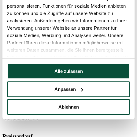
Lebensdauer
30 000 hodín
personalisieren, Funktionen für soziale Medien anbieten
zu können und die Zugriffe auf unsere Website zu
Effekte
8 Effekte
analysieren. Außerdem geben wir Informationen zu Ihrer
Verwendung unserer Website an unsere Partner für
soziale Medien, Werbung und Analysen weiter. Unsere
Timer
6h/18h
Partner führen diese Informationen möglicherweise mit
weiteren Daten zusammen, die Sie ihnen bereitgestellt
Länge
16m
haben oder die sie im Rahmen Ihrer Nutzung der Dienste
gesammelt haben.
Anzahl der
540
Alle zulassen
LED-Lichter
Farbe der
Kaltweiß
LED-Lichter
Anpassen
Art der
NANO LED
Beleuchtung
Ablehnen
Stromkabel
5m
Preisverlauf