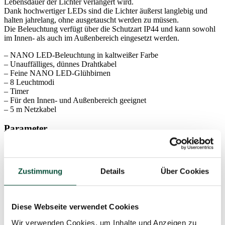
Lebensdauer der Lichter verlängert wird.
Dank hochwertiger LEDs sind die Lichter äußerst langlebig und
halten jahrelang, ohne ausgetauscht werden zu müssen.
Die Beleuchtung verfügt über die Schutzart IP44 und kann sowohl
im Innen- als auch im Außenbereich eingesetzt werden.
– NANO LED-Beleuchtung in kaltweißer Farbe
– Unauffälliges, dünnes Drahtkabel
– Feine NANO LED-Glühbirnen
– 8 Leuchtmodi
– Timer
– Für den Innen- und Außenbereich geeignet
– 5 m Netzkabel
Parameter
Verwendung
Innen und Außen
Zustimmung
Details
Über Cookies
IP44-Schutz – gewährleistet den Widerstand gegen
Schutz
das Eindringen von kleinsten Partikeln und
Spritzwasser von allen Seite
Diese Webseite verwendet Cookies
Wir verwenden Cookies, um Inhalte und Anzeigen zu