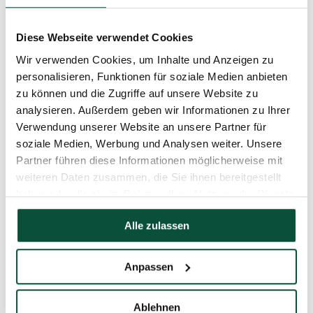
Verwendung
Innen und Außen
Diese Webseite verwendet Cookies
Wir verwenden Cookies, um Inhalte und Anzeigen zu
IP44-Schutz – gewährleistet den Widerstand gegen
personalisieren, Funktionen für soziale Medien anbieten
Schutz
das Eindringen von kleinsten Partikeln und
zu können und die Zugriffe auf unsere Website zu
Spritzwasser von allen Seite
analysieren. Außerdem geben wir Informationen zu Ihrer
Verwendung unserer Website an unsere Partner für
Lebensdauer
30 000h
soziale Medien, Werbung und Analysen weiter. Unsere
Partner führen diese Informationen möglicherweise mit
Effekte
8 Effekte
weiteren Daten zusammen, die Sie ihnen bereitgestellt
haben oder die sie im Rahmen Ihrer Nutzung der Dienste
Timer
8h/16h
gesammelt haben.
Alle zulassen
Länge
16m
Anpassen
Anzahl der
160
LED-Lichter
Ablehnen