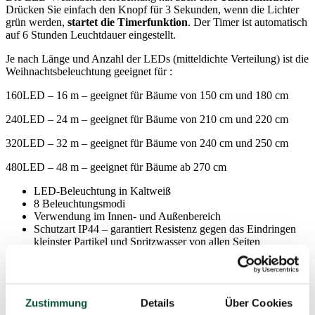
Drücken Sie einfach den Knopf für 3 Sekunden, wenn die Lichter
grün werden,
startet die Timerfunktion
. Der Timer ist automatisch
auf 6 Stunden Leuchtdauer eingestellt.
Je nach Länge und Anzahl der LEDs (mitteldichte Verteilung) ist die
Weihnachtsbeleuchtung geeignet für :
160LED – 16 m – geeignet für Bäume von 150 cm und 180 cm
240LED – 24 m – geeignet für Bäume von 210 cm und 220 cm
320LED – 32 m – geeignet für Bäume von 240 cm und 250 cm
480LED – 48 m – geeignet für Bäume ab 270 cm
LED-Beleuchtung in Kaltweiß
8 Beleuchtungsmodi
Verwendung im Innen- und Außenbereich
Schutzart IP44 – garantiert Resistenz gegen das Eindringen
kleinster Partikel und Spritzwasser von allen Seiten
Lebensdauer 30 000 Stunden
Timer – 6 Stunden an / 18 Stunden aus
5m dunkelgrünes Netzkabel
Zustimmung
Details
Über Cookies
Parameter