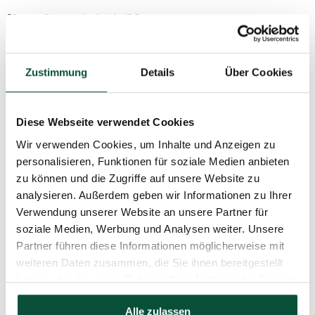
Unterstützung
Android, iOS
Google Assistant, Alexa Amazon, Apple HomeKit,
Kompatibilität
kompatibel mit allen Twinkly-Geräten
Zustimmung
Details
Über Cookies
IP44-Schutz – gewährleistet den Widerstand gegen
Schutz
das Eindringen von kleinsten Partikeln und
Diese Webseite verwendet Cookies
Spritzwasser von allen Seite
Wir verwenden Cookies, um Inhalte und Anzeigen zu
personalisieren, Funktionen für soziale Medien anbieten
Lebensdauer
30 000 hodín
zu können und die Zugriffe auf unsere Website zu
analysieren. Außerdem geben wir Informationen zu Ihrer
Höhe (mit
3m
Verwendung unserer Website an unsere Partner für
Ständer)
soziale Medien, Werbung und Analysen weiter. Unsere
Partner führen diese Informationen möglicherweise mit
Breite
1,5m
weiteren Daten zusammen, die Sie ihnen bereitgestellt
Anzahl der
haben oder die sie im Rahmen Ihrer Nutzung der Dienste
450
LED-Lichter
gesammelt haben.
Alle zulassen