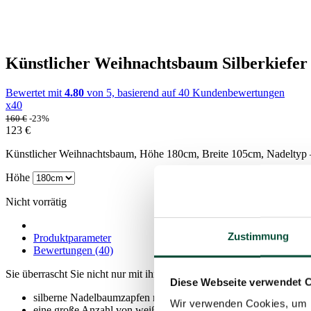
Künstlicher Weihnachtsbaum Silberkiefe
Bewertet mit
4.80
von 5, basierend auf
40
Kundenbewertungen
x40
160
€
-23%
123
€
Künstlicher Weihnachtsbaum, Höhe 180cm, Breite 105cm, Nadeltyp – 
Höhe
Nicht vorrätig
Zustimmung
Produktparameter
Bewertungen (40)
Sie überrascht Sie nicht nur mit ihrem dichten Design, sondern auch m
Diese Webseite verwendet 
silberne Nadelbaumzapfen mit natürlichem Aussehen
Wir verwenden Cookies, um I
eine große Anzahl von weißen Zweigen