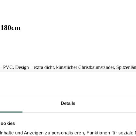
r 180cm
PVC, Design – extra dicht, künstlicher Christbaumständer, Spitzenlän
Details
it ihrem realistischen und doch natürlichen Aussehen, das jedes Zuhause
Cookies
nhalte und Anzeigen zu personalisieren, Funktionen für soziale