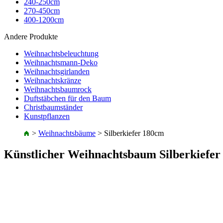
240-250cm
270-450cm
400-1200cm
Andere Produkte
Weihnachtsbeleuchtung
Weihnachtsmann-Deko
Weihnachtsgirlanden
Weihnachtskränze
Weihnachtsbaumrock
Duftstäbchen für den Baum
Christbaumständer
Kunstpflanzen
>
Weihnachtsbäume
>
Silberkiefer 180cm
Künstlicher Weihnachtsbaum Silberkiefe