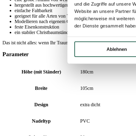
und die Zugriffe auf unsere 
hergestellt aus hochwertigen Materialien
einfache Faltbarkeit
Website an unsere Partner fü
geeignet für alle Arten von Weihnachtsdekorationen
möglicherweise mit weiteren
Modellieren nach eigenem Geschmack
der Dienste gesammelt habe
feste Eisenkonstruktion
ein stabiler Christbaumständer ist Bestandteil der Verpackung
Das ist nicht alles: wenn Ihr Traumbaum eine wunderschöne Kiefer ist
Ablehnen
Parameter
Höhe (mit Ständer)
180cm
Breite
105cm
Design
extra dicht
Nadeltyp
PVC