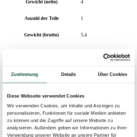
Gewicht (netto)
4
Anzahl der Teile
1
Gewicht (brutto)
5,4
Ständer (im Lieferumfang enthalten)
Metallständer
Paket 1
97x32x28
Zustimmung
Details
Über Cookies
Preisverlauf
Diese Webseite verwendet Cookies
Der niedrigste Preis der letzten 30 Tage ist
99
€
Wir verwenden Cookies, um Inhalte und Anzeigen zu
Produktparameter
personalisieren, Funktionen für soziale Medien anbieten
zu können und die Zugriffe auf unsere Website zu
analysieren. Außerdem geben wir Informationen zu Ihrer
Lieferzeit
4 Tage
Verwendung unserer Website an unsere Partner für