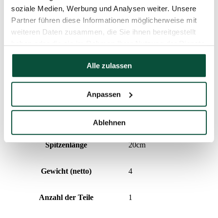
soziale Medien, Werbung und Analysen weiter. Unsere
Höhe (mit Ständer)
120cm
Partner führen diese Informationen möglicherweise mit
weiteren Daten zusammen, die Sie ihnen bereitgestellt
Breite
85cm
haben oder die sie im Rahmen Ihrer Nutzung der Dienste
gesammelt haben.
Alle zulassen
Design
dicht
Nadeltyp
PVC
Anpassen
Aufklapptyp
snap tree
Ablehnen
Spitzenlänge
20cm
Gewicht (netto)
4
Anzahl der Teile
1