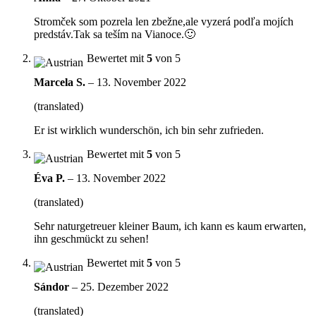
Stromček som pozrela len zbežne,ale vyzerá podľa mojích
predstáv.Tak sa teším na Vianoce.🙂
Bewertet mit
5
von 5
Marcela S.
–
13. November 2022
(translated)
Er ist wirklich wunderschön, ich bin sehr zufrieden.
Bewertet mit
5
von 5
Éva P.
–
13. November 2022
(translated)
Sehr naturgetreuer kleiner Baum, ich kann es kaum erwarten,
ihn geschmückt zu sehen!
Bewertet mit
5
von 5
Sándor
–
25. Dezember 2022
(translated)