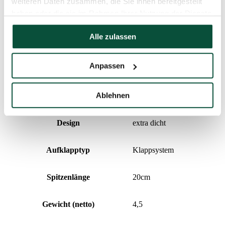
weiteren Daten zusammen, die Sie ihnen bereitgestellt
haben oder die sie im Rahmen Ihrer Nutzung der Dienste
Breite
55cm
gesammelt haben.
Alle zulassen
Anzahl der PVC-Zweige
0
Anpassen
Nadeltyp
100% 3D
Ablehnen
Prozentualer Anteil 3D/PVC
100/0
Design
extra dicht
Aufklapptyp
Klappsystem
Spitzenlänge
20cm
Gewicht (netto)
4,5