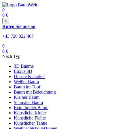
0
0
€
×
Rufen Sie uns an
+43 720 022 407
0
0
€
Nach Typ
3D Bäume
Luxus 3D
Unsere Klassiker
Weißer Baum
Baum im Topf
Baum mit Beleuchtung
Kleiner Baum
Schmaler Baum
Extra breiter Baum
Künstliche Kiefer
Künstliche Fichte
Künstlicher Tanne
Weihnachtskollektionen