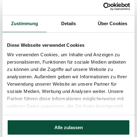
gewünschten Stelle entfalten und der Baum so seine perfekte Form
erhält. Ihr Weihnachtsfest wird damit die richtige Winteratmosphäre
haben.
Zustimmung
Details
Über Cookies
Grüne, dicht mit Schnee bedeckte 3D- und PVC-Zweige
realistisches verschneites Aussehen
Schirm-Klappsystem- für die perfekte Baumform
Hergestellt aus hochwertigem PVC und PE-Material
Diese Webseite verwendet Cookies
leicht zu handhaben – einfach zusammenfalten und in die
Schachtel zurücklegen
Wir verwenden Cookies, um Inhalte und Anzeigen zu
für alle Weihnachtsdekorationen geeignet
personalisieren, Funktionen für soziale Medien anbieten
robuste Eisenkonstruktion
zu können und die Zugriffe auf unsere Website zu
stabiler Metallständer inklusive
analysieren. Außerdem geben wir Informationen zu Ihrer
Parameter
Verwendung unserer Website an unsere Partner für
soziale Medien, Werbung und Analysen weiter. Unsere
Partner führen diese Informationen möglicherweise mit
Höhe (mit Ständer)
240cm
weiteren Daten zusammen, die Sie ihnen bereitgestellt
haben oder die sie im Rahmen Ihrer Nutzung der Dienste
Breite
145cm
gesammelt haben.
Alle zulassen
Gesamtanzahl der Zweige
3120