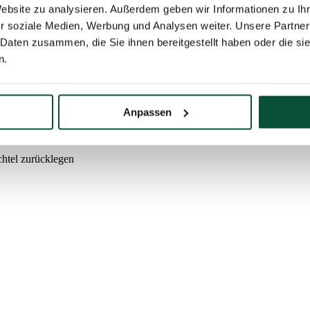
eine einzigartige Winteroptik, die ein perfekt verschneites Weihnach
Website zu analysieren. Außerdem geben wir Informationen zu I
hnee bedeckt sind.
r soziale Medien, Werbung und Analysen weiter. Unsere Partner
mit Kunstschnee überzogen, der kaum vom Baum fällt. Beim ersten Zer
 Daten zusammen, die Sie ihnen bereitgestellt haben oder die s
ird auch durch die dicht mit Schnee bedeckten Zapfen erreicht, die au
n.
allständer, der im Lieferumfang enthalten ist. Das Aufstellsystem sor
nachtsfest wird damit die richtige Winteratmosphäre haben.
Anpassen
chtel zurücklegen