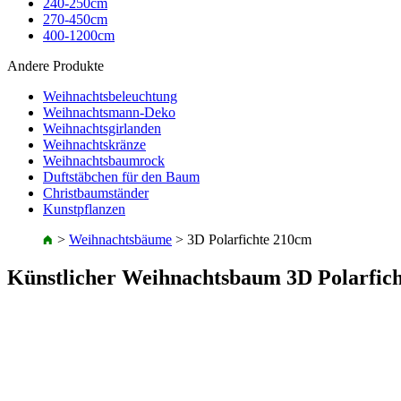
240-250cm
270-450cm
400-1200cm
Andere Produkte
Weihnachtsbeleuchtung
Weihnachtsmann-Deko
Weihnachtsgirlanden
Weihnachtskränze
Weihnachtsbaumrock
Duftstäbchen für den Baum
Christbaumständer
Kunstpflanzen
>
Weihnachtsbäume
>
3D Polarfichte 210cm
Künstlicher Weihnachtsbaum 3D Polarfic