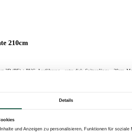
hte 210cm
 3D (PE) + PVC, Ausführung – extra dick, Spitzenlänge – 20cm, Metal
Details
Cookies
nhalte und Anzeigen zu personalisieren, Funktionen für soziale