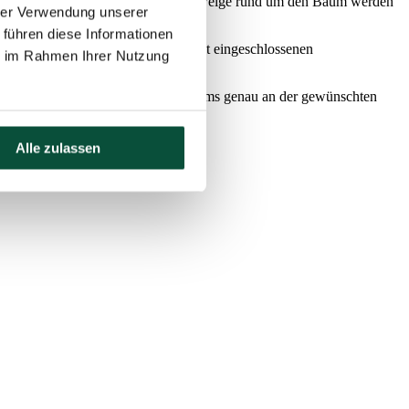
tsfest in jedes Haus zaubert. Die 3D-Zweige rund um den Baum werden
hrer Verwendung unserer
 führen diese Informationen
setzen der Zweige werden die nicht eingeschlossenen
ie im Rahmen Ihrer Nutzung
f den Baum gelegt werde
gt dafür, dass sich die Zweige des Baums genau an der gewünschten
Alle zulassen