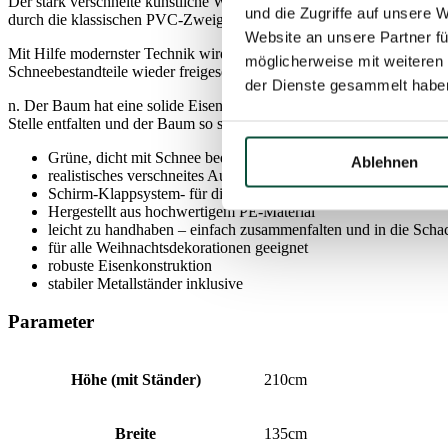
Der stark verschneite künstliche Weihnachtsbaum 3D Polarfichte hat 
und die Zugriffe auf unsere 
durch die klassischen PVC-Zweige ergänzt, die ebenfalls dicht mit Sc
Website an unsere Partner fü
Mit Hilfe modernster Technik wird der gesamte Baum nach und nach 
möglicherweise mit weiteren
Schneebestandteile wieder freigesetzt. Das ursprüngliche Aussehen w
der Dienste gesammelt habe
n. Der Baum hat eine solide Eisenkonstruktion und einen stabilen Met
Stelle entfalten und der Baum so seine perfekte Form erhält. Ihr Weih
Grüne, dicht mit Schnee bedeckte 3D- und PVC-Zweige
Ablehnen
realistisches verschneites Aussehen
Schirm-Klappsystem- für die perfekte Baumform
Hergestellt aus hochwertigem PE-Material
leicht zu handhaben – einfach zusammenfalten und in die Scha
für alle Weihnachtsdekorationen geeignet
robuste Eisenkonstruktion
stabiler Metallständer inklusive
Parameter
Höhe (mit Ständer)
210cm
Breite
135cm