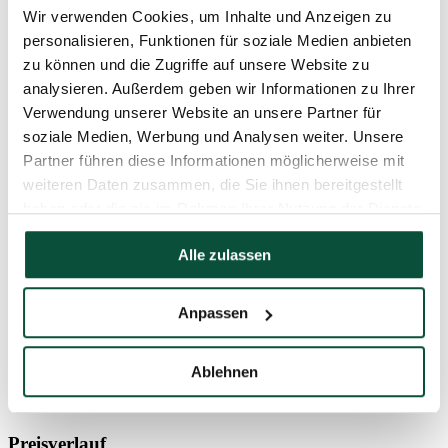
Design
extra dicht
Wir verwenden Cookies, um Inhalte und Anzeigen zu
personalisieren, Funktionen für soziale Medien anbieten
Aufklapptyp
snap tree
zu können und die Zugriffe auf unsere Website zu
analysieren. Außerdem geben wir Informationen zu Ihrer
Verwendung unserer Website an unsere Partner für
Spitzenlänge
20cm
soziale Medien, Werbung und Analysen weiter. Unsere
Partner führen diese Informationen möglicherweise mit
Gewicht (netto)
10,5
weiteren Daten zusammen, die Sie ihnen bereitgestellt
haben oder die sie im Rahmen Ihrer Nutzung der Dienste
Anzahl der Teile
3
gesammelt haben.
Alle zulassen
Gewicht (brutto)
14
Anpassen
Ständer (im Lieferumfang enthalten)
Metallständer
Ablehnen
Paket 1
120x35x35
Preisverlauf