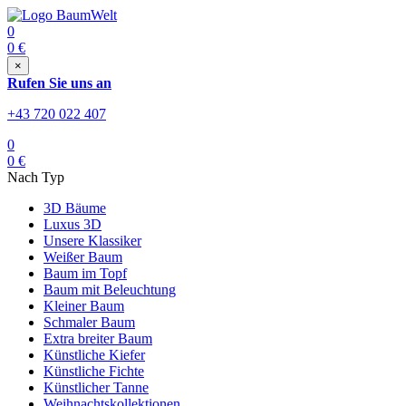
0
0
€
×
Rufen Sie uns an
+43 720 022 407
0
0
€
Nach Typ
3D Bäume
Luxus 3D
Unsere Klassiker
Weißer Baum
Baum im Topf
Baum mit Beleuchtung
Kleiner Baum
Schmaler Baum
Extra breiter Baum
Künstliche Kiefer
Künstliche Fichte
Künstlicher Tanne
Weihnachtskollektionen