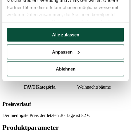
soziale Medien, Werbung und Analysen weiter. Unsere
Partner führen diese Informationen möglicherweise mit
Gewicht (brutto)
6
weiteren Daten zusammen, die Sie ihnen bereitgestellt
haben oder die sie im Rahmen Ihrer Nutzung der Dienste
Anzahl der Teile
2
gesammelt haben.
Alle zulassen
Paket 1
71x33x31
Anpassen
Ständer (im Lieferumfang enthalten)
Blumentopf aus Metall
Ablehnen
Lieferzeit
4 Tage
FAVI Kategória
Weihnachtsbäume
Preisverlauf
Der niedrigste Preis der letzten 30 Tage ist
82
€
Produktparameter