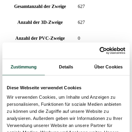
Gesamtanzahl der Zweige
627
Anzahl der 3D-Zweige
627
Anzahl der PVC-Zweige
0
Spitzenlänge
28cm
Zustimmung
Details
Über Cookies
Prozentualer Anteil 3D/PVC
100/0
Aufklapptyp
snap tree
Diese Webseite verwendet Cookies
Wir verwenden Cookies, um Inhalte und Anzeigen zu
Design
dicht
personalisieren, Funktionen für soziale Medien anbieten
zu können und die Zugriffe auf unsere Website zu
Gewicht (netto)
analysieren. Außerdem geben wir Informationen zu Ihrer
Nadeltyp
3D (PE) + PVC
Verwendung unserer Website an unsere Partner für