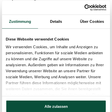
Regenschirm-Faltsystem – für die perfekte Baumform
einfache Handhabung – einfach zusammenfalten und zurück
in die Schachtel legen
Metallständer
Zustimmung
Details
Über Cookies
Parameter
Diese Webseite verwendet Cookies
Höhe (mit Ständer)
210cm
Wir verwenden Cookies, um Inhalte und Anzeigen zu
personalisieren, Funktionen für soziale Medien anbieten
Breite
132cm
zu können und die Zugriffe auf unsere Website zu
analysieren. Außerdem geben wir Informationen zu Ihrer
Gesamtanzahl der Zweige
4311
Verwendung unserer Website an unsere Partner für
soziale Medien, Werbung und Analysen weiter. Unsere
Baumart
Fichte
Partner führen diese Informationen möglicherweise mit
weiteren Daten zusammen, die Sie ihnen bereitgestellt
Anzahl der 3D-Zweige
4311
haben oder die sie im Rahmen Ihrer Nutzung der Dienste
gesammelt haben.
Alle zulassen
Anzahl der PVC-Zweige
0