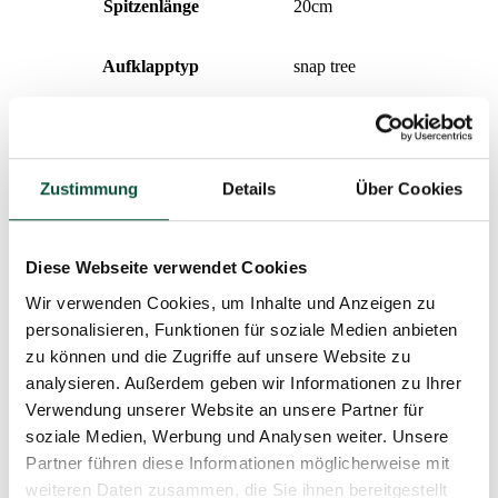
Spitzenlänge
20cm
Aufklapptyp
snap tree
Gewicht (netto)
1,3
Design
dicht
Zustimmung
Details
Über Cookies
Gewicht (brutto)
15,4
Diese Webseite verwendet Cookies
Wir verwenden Cookies, um Inhalte und Anzeigen zu
Nadeltyp
100% 3D
personalisieren, Funktionen für soziale Medien anbieten
zu können und die Zugriffe auf unsere Website zu
Paket 1
110x32x30
analysieren. Außerdem geben wir Informationen zu Ihrer
Verwendung unserer Website an unsere Partner für
Anzahl der Teile
3
soziale Medien, Werbung und Analysen weiter. Unsere
Partner führen diese Informationen möglicherweise mit
Ständer (im Lieferumfang enthalten)
Metallständer
weiteren Daten zusammen, die Sie ihnen bereitgestellt