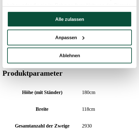
haben oder die sie im Rahmen Ihrer Nutzung der Dienste
gesammelt haben.
Lieferzeit
4 Tage
Alle zulassen
FAVI Kategória
Weihnachtsbäume
Anpassen
Preisverlauf
Ablehnen
Der niedrigste Preis der letzten 30 Tage ist
268
€
Produktparameter
Höhe (mit Ständer)
180cm
Breite
118cm
Gesamtanzahl der Zweige
2930