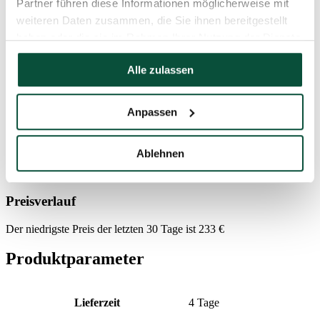
Partner führen diese Informationen möglicherweise mit
Anzahl der Teile
3
weiteren Daten zusammen, die Sie ihnen bereitgestellt
haben oder die sie im Rahmen Ihrer Nutzung der Dienste
Gewicht (brutto)
14
gesammelt haben.
Alle zulassen
Ständer (im Lieferumfang enthalten)
Metallständer
Anpassen
Paket 1
120x35x35
Ablehnen
FAVI Kategória
Weihnachtsbäume
Preisverlauf
Der niedrigste Preis der letzten 30 Tage ist
233
€
Produktparameter
Lieferzeit
4 Tage