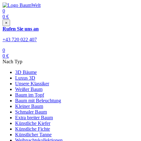
0
0
€
×
Rufen Sie uns an
+43 720 022 407
0
0
€
Nach Typ
3D Bäume
Luxus 3D
Unsere Klassiker
Weißer Baum
Baum im Topf
Baum mit Beleuchtung
Kleiner Baum
Schmaler Baum
Extra breiter Baum
Künstliche Kiefer
Künstliche Fichte
Künstlicher Tanne
Weihnachtskollektionen