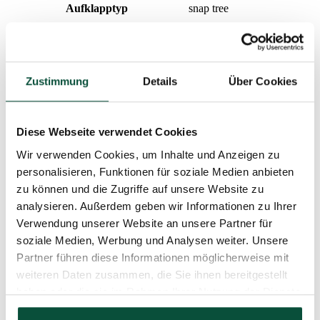
Aufklapptyp
snap tree
Gewicht (netto)
Design
dicht
Zustimmung
Details
Über Cookies
Gewicht (brutto)
5,7
Diese Webseite verwendet Cookies
Nadeltyp
3D (PE) + PVC
Wir verwenden Cookies, um Inhalte und Anzeigen zu
personalisieren, Funktionen für soziale Medien anbieten
Paket 1
81x27x25
zu können und die Zugriffe auf unsere Website zu
analysieren. Außerdem geben wir Informationen zu Ihrer
Anzahl der Teile
2
Verwendung unserer Website an unsere Partner für
soziale Medien, Werbung und Analysen weiter. Unsere
Ständer (im Lieferumfang enthalten)
Topf
Partner führen diese Informationen möglicherweise mit
weiteren Daten zusammen, die Sie ihnen bereitgestellt
haben oder die sie im Rahmen Ihrer Nutzung der Dienste
Lieferzeit
4 Tage
gesammelt haben.