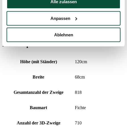
Alle zulassen
FAVI Kategória
Weihnachtsbäume
Anpassen
Preisverlauf
Der niedrigste Preis der letzten 30 Tage ist
78
€
Ablehnen
Produktparameter
Höhe (mit Ständer)
120cm
Breite
68cm
Gesamtanzahl der Zweige
818
Baumart
Fichte
Anzahl der 3D-Zweige
710