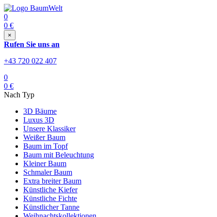
0
0
€
×
Rufen Sie uns an
+43 720 022 407
0
0
€
Nach Typ
3D Bäume
Luxus 3D
Unsere Klassiker
Weißer Baum
Baum im Topf
Baum mit Beleuchtung
Kleiner Baum
Schmaler Baum
Extra breiter Baum
Künstliche Kiefer
Künstliche Fichte
Künstlicher Tanne
Weihnachtskollektionen