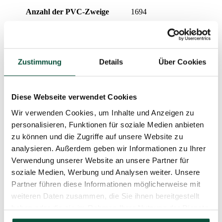
Anzahl der PVC-Zweige
1694
Nadeltyp
3D (PE) + PVC
Zustimmung
Details
Über Cookies
Prozentualer Anteil 3D/PVC
55/45
Spitzenlänge
20cm
Diese Webseite verwendet Cookies
Wir verwenden Cookies, um Inhalte und Anzeigen zu
Aufklapptyp
snap tree
personalisieren, Funktionen für soziale Medien anbieten
zu können und die Zugriffe auf unsere Website zu
Anzahl der Teile
3
analysieren. Außerdem geben wir Informationen zu Ihrer
Verwendung unserer Website an unsere Partner für
soziale Medien, Werbung und Analysen weiter. Unsere
Gewicht (netto)
23,5
Partner führen diese Informationen möglicherweise mit
weiteren Daten zusammen, die Sie ihnen bereitgestellt
Ständer (im Lieferumfang enthalten)
Metallständer
haben oder die sie im Rahmen Ihrer Nutzung der Dienste
gesammelt haben.