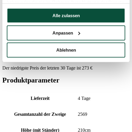
haben oder die sie im Rahmen Ihrer Nutzung der Dienste
Ständer (im Lieferumfang enthalten)
Metallständer
gesammelt haben.
Alle zulassen
Paket 1
120x40x35
Anpassen
FAVI Kategória
Weihnachtsbäume
Ablehnen
Preisverlauf
Der niedrigste Preis der letzten 30 Tage ist
273
€
Produktparameter
Lieferzeit
4 Tage
Gesamtanzahl der Zweige
2569
Höhe (mit Ständer)
210cm