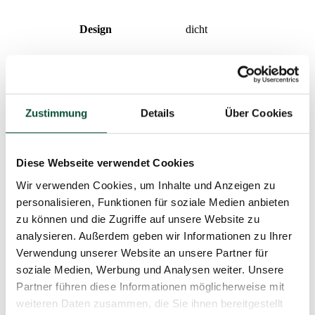
Design
dicht
Prozentualer Anteil 3D/PVC
60/40
Nadeltyp
3D (PE) + PVC
Zustimmung
Details
Über Cookies
Aufklapptyp
snap tree
Diese Webseite verwendet Cookies
Spitzenlänge
20cm
Wir verwenden Cookies, um Inhalte und Anzeigen zu
personalisieren, Funktionen für soziale Medien anbieten
zu können und die Zugriffe auf unsere Website zu
Gewicht (netto)
1,5
analysieren. Außerdem geben wir Informationen zu Ihrer
Verwendung unserer Website an unsere Partner für
Anzahl der Teile
3
soziale Medien, Werbung und Analysen weiter. Unsere
Partner führen diese Informationen möglicherweise mit
Gewicht (brutto)
18,5
weiteren Daten zusammen, die Sie ihnen bereitgestellt