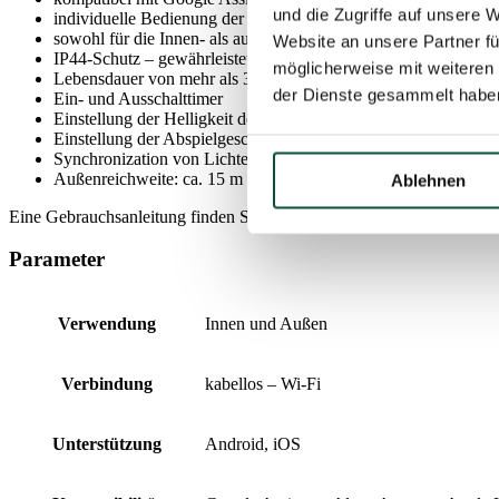
und die Zugriffe auf unsere 
individuelle Bedienung der LED-Lampen basierend auf 3D-M
sowohl für die Innen- als auch Außenanwendung geeignet
Website an unsere Partner fü
IP44-Schutz – gewährleistet Widerstand gegen das Eindringen v
möglicherweise mit weiteren
Lebensdauer von mehr als 30.000 Stunden
der Dienste gesammelt habe
Ein- und Ausschalttimer
Einstellung der Helligkeit der LED-Dioden
Einstellung der Abspielgeschwindigkeit der Belichtungsmodi
Synchronization von Lichter mit der Musik (Musiksensor erford
Außenreichweite: ca. 15 m
Ablehnen
Eine Gebrauchsanleitung finden Sie
HIER.
Parameter
Verwendung
Innen und Außen
Verbindung
kabellos – Wi-Fi
Unterstützung
Android, iOS