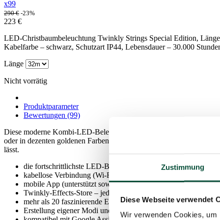
x99
290
€
-23%
223
€
LED-Christbaumbeleuchtung Twinkly Strings Special Edition, Län
Kabelfarbe – schwarz, Schutzart IP44, Lebensdauer – 30.000 Stunde
Länge
Nicht vorrätig
Produktparameter
Bewertungen (99)
Diese moderne Kombi-LED-Beleuchtung Twinkly Strings Special Edit
oder in dezenten goldenen Farben beleuchten möchten. Diese Beleuch
lässt.
die fortschrittlichste LED-Beleuchtung auf dem Markt
Zustimmung
kabellose Verbindung (Wi-Fi, Bluetooth)
mobile App (unterstützt sowohl Android als auch iOS)
Twinkly-Effects-Store – jeden Monat neue Effekte
Diese Webseite verwendet 
mehr als 20 faszinierende Effekte
Erstellung eigener Modi und Effekte in der Twinkly-App
Wir verwenden Cookies, um I
kompatibel mit Google Assistant, Amazon Alexa und Apple H