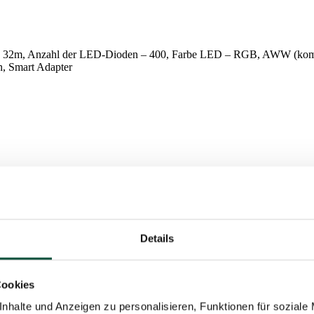
ge 32m, Anzahl der LED-Dioden – 400, Farbe LED – RGB, AWW (komb
n, Smart Adapter
ion 20 / 32m RGB-AWW 250/400 LED für den Christbaum ist für Alle 
tung kombiniert beide Beleuchtungsarten, so bleibt es dem Kunden üb
Details
Cookies
nhalte und Anzeigen zu personalisieren, Funktionen für soziale
omeKit