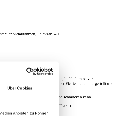
abiler Metallrahmen, Stückzahl – 1
ve. Diese NEUEHEIT für 2023 ist ein unglaublich massiver
nster Technologie aus Abgüssen echter Fichtennadeln hergestellt und
Über Cookies
n, Ihre Halle oder andere große Räume schmücken kann.
e leicht aufzubauen und höhenverstellbar ist.
en.
 Medien anbieten zu können