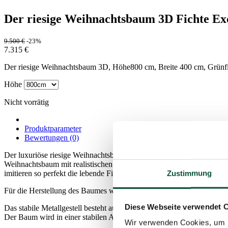
Der riesige Weihnachtsbaum 3D Fichte Ex
9.500
€
-23%
7.315
€
Der riesige Weihnachtsbaum 3D, Höhe800 cm, Breite 400 cm, Grünfi
Höhe
Nicht vorrätig
Produktparameter
Bewertungen (0)
Der luxuriöse riesige Weihnachtsbaum 3D Fichte Exclusive ist eine e
Weihnachtsbaum mit realistischen 3D-Nadeln, die in einem natürlich
Zustimmung
imitieren so perfekt die lebende Fichte in der Natur.
Für die Herstellung des Baumes werden die hochwertigsten PE- und 
Diese Webseite verwendet 
Das stabile Metallgestell besteht aus gleichen Teilen, an denen gleich
Der Baum wird in einer stabilen Aufbewahrungsbox mit Metallrahmen g
Wir verwenden Cookies, um I