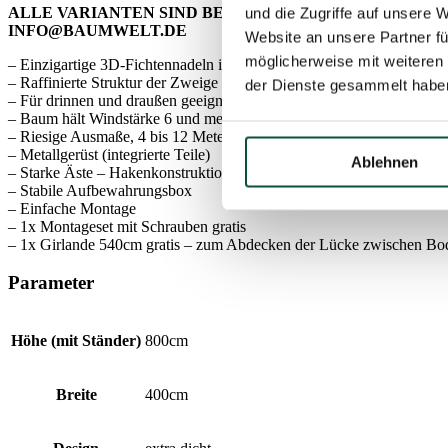
ALLE VARIANTEN SIND BEI UNSEREM LIEFERANTEN A
und die Zugriffe auf unsere 
INFO@BAUMWELT.DE
Website an unsere Partner fü
möglicherweise mit weiteren
– Einzigartige 3D-Fichtennadeln in natürlichem Grün.
– Raffinierte Struktur der Zweige
der Dienste gesammelt habe
– Für drinnen und draußen geeignet
– Baum hält Windstärke 6 und mehr stand
– Riesige Ausmaße, 4 bis 12 Meter
– Metallgerüst (integrierte Teile)
Ablehnen
– Starke Äste – Hakenkonstruktion
– Stabile Aufbewahrungsbox
– Einfache Montage
– 1x Montageset mit Schrauben gratis
– 1x Girlande 540cm gratis – zum Abdecken der Lücke zwischen B
Parameter
Höhe (mit Ständer)
800cm
Breite
400cm