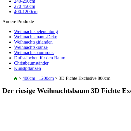
240-250cm
270-450cm
400-1200cm
Andere Produkte
Weihnachtsbeleuchtung
Weihnachtsmann-Deko
Weihnachtsgirlanden
Weihnachtskränze
Weihnachtsbaumrock
Duftstäbchen für den Baum
Christbaumständer
Kunstpflanzen
>
400cm - 1200cm
>
3D Fichte Exclusive 800cm
Der riesige Weihnachtsbaum 3D Fichte Ex