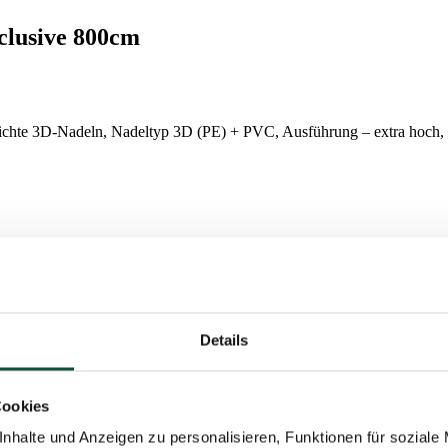
clusive 800cm
chte 3D-Nadeln, Nadeltyp 3D (PE) + PVC, Ausführung – extra hoch, st
inzigartige, extra große Version des sehr beliebten 3D Fichte Exclusi
en Grünton gefärbt sind. Diese exklusiven 3D-Nadeln werden mit moder
Details
PVC-Materialien verwendet, so dass er jahrzehntelang Ihr Unternehme
Cookies
 lange Zweige befestigt sind, so dass die gigantische 3D Fichte Exclusiv
eliefert und kann auf einer oder mehreren Paletten transportiert werd
nhalte und Anzeigen zu personalisieren, Funktionen für soziale