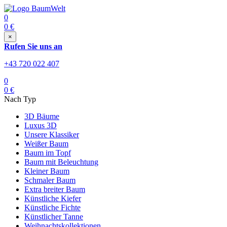
0
0
€
×
Rufen Sie uns an
+43 720 022 407
0
0
€
Nach Typ
3D Bäume
Luxus 3D
Unsere Klassiker
Weißer Baum
Baum im Topf
Baum mit Beleuchtung
Kleiner Baum
Schmaler Baum
Extra breiter Baum
Künstliche Kiefer
Künstliche Fichte
Künstlicher Tanne
Weihnachtskollektionen