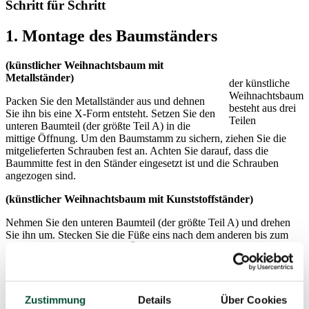
Schritt für Schritt
1.
Montage des Baumständers
(künstlicher Weihnachtsbaum mit
Metallständer)
der künstliche
Weihnachtsbaum
Packen Sie den Metallständer aus und dehnen
besteht aus drei
Sie ihn bis eine X-Form entsteht. Setzen Sie den
Teilen
unteren Baumteil (der größte Teil A) in die
mittige Öffnung. Um den Baumstamm zu sichern, ziehen Sie die
mitgelieferten Schrauben fest an. Achten Sie darauf, dass die
Baummitte fest in den Ständer eingesetzt ist und die Schrauben
angezogen sind.
(künstlicher Weihnachtsbaum mit Kunststoffständer)
Nehmen Sie den unteren Baumteil (der größte Teil A) und drehen
Sie ihn um. Stecken Sie die Füße eins nach dem anderen bis zum
Anschlag in die vorgesehen Öffnungen ein. Achten Sie darauf, dass
die Füße richtig eingesetzt sind. Nun drehen Sie den Baum um und
stellen ihn zusammen mit dem Baumständer auf den Boden.
2.
Ausbreiten der Äste
Zustimmung
Details
Über Cookies