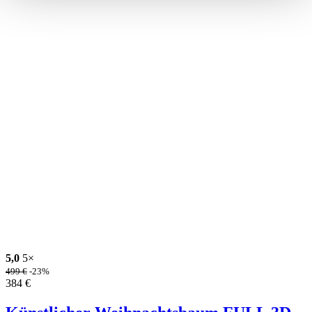
5,0
5×
499
€
-23%
384
€