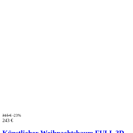
315
€
-23%
243
€
Künstlicher Weihnachtsbaum FULL 3D