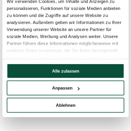
Wir verwenden Cookies, um Inhalte und Anzeigen zu
personalisieren, Funktionen für soziale Medien anbieten
zu können und die Zugriffe auf unsere Website zu
analysieren. Außerdem geben wir Informationen zu Ihrer
Verwendung unserer Website an unsere Partner für
soziale Medien, Werbung und Analysen weiter. Unsere
Partner führen diese Informationen möglicherweise mit
386
€
-23%
297
€
weiteren Daten zusammen, die Sie ihnen bereitgestellt
haben oder die sie im Rahmen Ihrer Nutzung der Dienste
Künstlicher Weihnachtsbaum 3D
gesammelt haben.
Kanadische Tanne 240cm
Alle zulassen
Vorrätig
Anpassen
3DJK240
Ablehnen