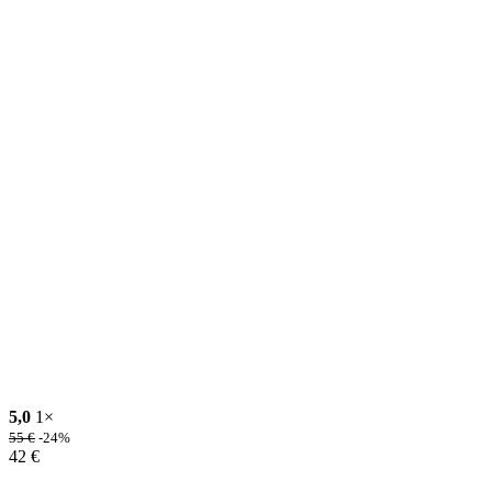
5,0
1×
55
€
-24%
42
€