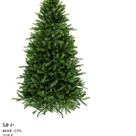
5,0
4×
413
€
-23%
318
€