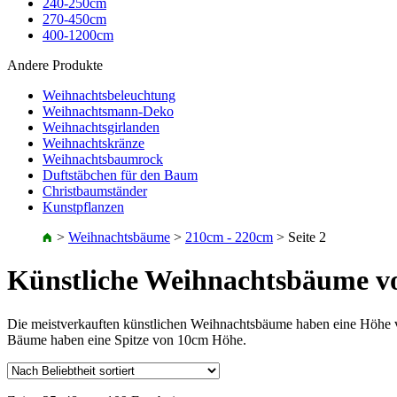
240-250cm
270-450cm
400-1200cm
Andere Produkte
Weihnachtsbeleuchtung
Weihnachtsmann-Deko
Weihnachtsgirlanden
Weihnachtskränze
Weihnachtsbaumrock
Duftstäbchen für den Baum
Christbaumständer
Kunstpflanzen
>
Weihnachtsbäume
>
210cm - 220cm
>
Seite 2
Künstliche Weihnachtsbäume vo
Die meistverkauften künstlichen Weihnachtsbäume haben eine Höhe vo
Bäume haben eine Spitze von 10cm Höhe.